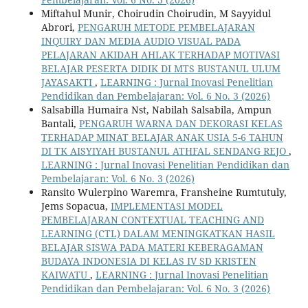
Miftahul Munir, Choirudin Choirudin, M Sayyidul
Abrori,
PENGARUH METODE PEMBELAJARAN
INQUIRY DAN MEDIA AUDIO VISUAL PADA
PELAJARAN AKIDAH AHLAK TERHADAP MOTIVASI
BELAJAR PESERTA DIDIK DI MTS BUSTANUL ULUM
JAYASAKTI
,
LEARNING : Jurnal Inovasi Penelitian
Pendidikan dan Pembelajaran: Vol. 6 No. 3 (2026)
Salsabilla Humaira Nst, Nabilah Salsabila, Ampun
Bantali,
PENGARUH WARNA DAN DEKORASI KELAS
TERHADAP MINAT BELAJAR ANAK USIA 5-6 TAHUN
DI TK AISYIYAH BUSTANUL ATHFAL SENDANG REJO
,
LEARNING : Jurnal Inovasi Penelitian Pendidikan dan
Pembelajaran: Vol. 6 No. 3 (2026)
Ransito Wulerpino Waremra, Fransheine Rumtutuly,
Jems Sopacua,
IMPLEMENTASI MODEL
PEMBELAJARAN CONTEXTUAL TEACHING AND
LEARNING (CTL) DALAM MENINGKATKAN HASIL
BELAJAR SISWA PADA MATERI KEBERAGAMAN
BUDAYA INDONESIA DI KELAS IV SD KRISTEN
KAIWATU
,
LEARNING : Jurnal Inovasi Penelitian
Pendidikan dan Pembelajaran: Vol. 6 No. 3 (2026)