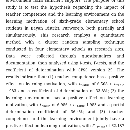
environment lacks sufficient support. The purpose of this
study is to test the hypothesis regarding the impact of
teacher competence and the learning environment on the
learning motivation of sixth-grade elementary school
students in Bayan District, Purworejo, both partially and
simultaneously. This research employs a quantitative
method with a cluster random sampling technique
conducted in four elementary schools as research sites.
Data were collected through questionnaires and
documentation, then analyzed using t-tests, F-tests, and the
coefficient of determination with SPSS version 25. The
results indicate that: (1) teacher competence has a positive
effect on learning motivation, with
t
-
of 6.568 >
t
-
value
table
1.983 and a coefficient of determination of 33.8%; (2) the
learning environment has a positive effect on learning
motivation, with
t
-
of 6.986 >
t
-
1.983 and a partial
value
table
determination coefficient of 36.4%; and (3) teacher
competence and the learning environment jointly have a
positive effect on learning motivation, with
F
-
of 62.187
value