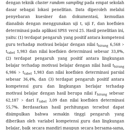
dengan teknik
cluster random sampling
pada empat sekolah
dasar sebagai lokasi penelitian. Data diperoleh melalui
penyebaran kuesiner dan dokumentasi, kemudian
dianalisis dengan menggunakan uji t, uji F, dan koefisien
determinasi pada aplikasi SPSS versi 25. Hasil penelitian ini,
yaitu: (1) terdapat pengaruh yang positif antara kompetensi
guru terhadap motivasi belajar dengan nilai t
6,568 >
hitung
t
1,983 dan nilai koefisien determinasi sebesar 33,8%,
tabel
(2) terdapat pengaruh yang positif antara lingkungan
belajar terhadap motivasi belajar dengan nilai hasil t
hitung
6,986 > t
1,983 dan nilai koefisien determinasi parsial
tabel
sebesar 36,4%, dan (3) terdapat pengaruh positif antara
kompetensi guru dan lingkungan berlajar terhadap
motivasi belajar dengan hasil berupa nilai F
sebesar
hitung
62,187 > dari F
3,09 dan nilai koefisien determinasi
tabel
55,7%. Berdasarkan hasil perhitungan tersebut dapat
disimpulkan bahwa semakin tinggi pengaruh yang
diberikan oleh variabel kompetensi guru dan lingkungan
belajar, baik secara mandiri maupun secara bersama-sama,