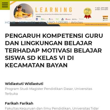
HOME
/
ARCHIVES
/
VOL. 6 NO. 1 (2026)
/
Articles
PENGARUH KOMPETENSI GURU
DAN LINGKUNGAN BELAJAR
TERHADAP MOTIVASI BELAJAR
SISWA SD KELAS VI DI
KECAMATAN BAYAN
Widiastuti Widiastuti
Program Studi Magister Pendidikan Dasar, Universitas
Terbuka
Farikah Farikah
Fakultas Keguruan dan Ilmu Pendidikan, Universitas Tidar