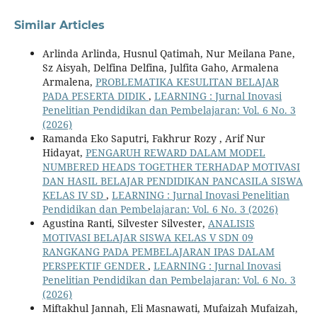
Similar Articles
Arlinda Arlinda, Husnul Qatimah, Nur Meilana Pane,
Sz Aisyah, Delfina Delfina, Julfita Gaho, Armalena
Armalena,
PROBLEMATIKA KESULITAN BELAJAR
PADA PESERTA DIDIK
,
LEARNING : Jurnal Inovasi
Penelitian Pendidikan dan Pembelajaran: Vol. 6 No. 3
(2026)
Ramanda Eko Saputri, Fakhrur Rozy , Arif Nur
Hidayat,
PENGARUH REWARD DALAM MODEL
NUMBERED HEADS TOGETHER TERHADAP MOTIVASI
DAN HASIL BELAJAR PENDIDIKAN PANCASILA SISWA
KELAS IV SD
,
LEARNING : Jurnal Inovasi Penelitian
Pendidikan dan Pembelajaran: Vol. 6 No. 3 (2026)
Agustina Ranti, Silvester Silvester,
ANALISIS
MOTIVASI BELAJAR SISWA KELAS V SDN 09
RANGKANG PADA PEMBELAJARAN IPAS DALAM
PERSPEKTIF GENDER
,
LEARNING : Jurnal Inovasi
Penelitian Pendidikan dan Pembelajaran: Vol. 6 No. 3
(2026)
Miftakhul Jannah, Eli Masnawati, Mufaizah Mufaizah,