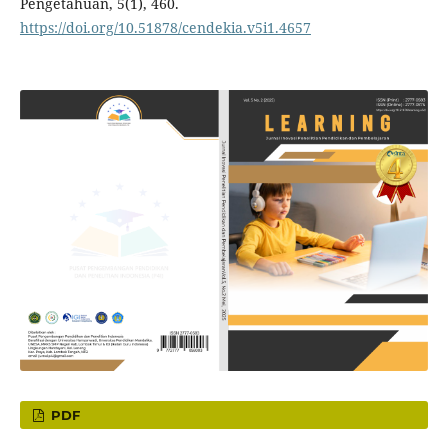
Pengetahuan, 5(1), 460.
https://doi.org/10.51878/cendekia.v5i1.4657
PDF