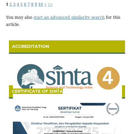
1
2
3
4
5
6
7
8
9
10
>
>>
You may also
start an advanced similarity search
for this
article.
ACCREDITATION
CERTIFICATE OF SINTA