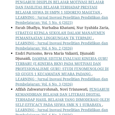
PENGARUH DISIPLIN BELAJAR MOTIVASI BELAJAR
DAN FASILITAS BELAJAR TERHADAP PRESTASI
BELAJAR SISWA DI SMPN 1 SIDOREJO MAGETAN
,
LEARNING : Jurnal Inovasi Penelitian Pendidikan dan
Pembelajaran: Vol. 5 No. 4 (2025)
Farah Dhafiya, Nurhalisa Khatami, Nur Syahida Zaria,
STRATEGI KEPALA SEKOLAH DALAM MANAJEMEN
PEMANFAATAN LINGKUNGAN TK TERPADU
,
LEARNING : Jurnal Inovasi Penelitian Pendidikan dan
Pembelajaran: Vol. 6 No. 2 (2026)
Endri Purnomo, Reva Maria Valianti, Djunaidi
Djunaidi,
DAMPAK SISTEM EVALUASI KINERJA GURU
TERBARU (E-KINERJA BKN) PADA MOTIVASI DAN
PROFESIONALISME GURU: STUDI FENOMENOLOGI DI
SD GUGUS 1 KECAMATAN MUARA PADANG
,
LEARNING : Jurnal Inovasi Penelitian Pendidikan dan
Pembelajaran: Vol. 6 No. 3 (2026)
Afifah Zahwaturrohmah, Novi Trisnawati,
PENGARUH
KEMANDIRIAN BELAJAR DAN LITERASI DIGITAL
TERHADAP HASIL BELAJAR YANG DIMODERASI OLEH
SELF-EFFICACY PADA SISWA SMK N 1 SURABAYA
,
LEARNING : Jurnal Inovasi Penelitian Pendidikan dan
Pembelajaran: Vol. 6 No. 3 (2026)