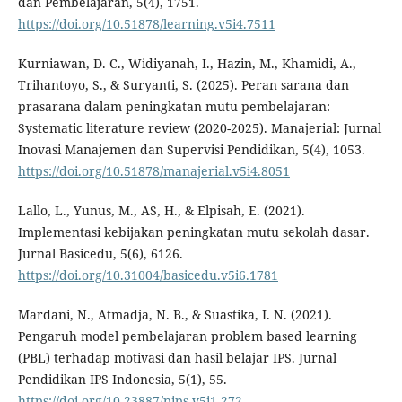
dan Pembelajaran, 5(4), 1751.
https://doi.org/10.51878/learning.v5i4.7511
Kurniawan, D. C., Widiyanah, I., Hazin, M., Khamidi, A.,
Trihantoyo, S., & Suryanti, S. (2025). Peran sarana dan
prasarana dalam peningkatan mutu pembelajaran:
Systematic literature review (2020-2025). Manajerial: Jurnal
Inovasi Manajemen dan Supervisi Pendidikan, 5(4), 1053.
https://doi.org/10.51878/manajerial.v5i4.8051
Lallo, L., Yunus, M., AS, H., & Elpisah, E. (2021).
Implementasi kebijakan peningkatan mutu sekolah dasar.
Jurnal Basicedu, 5(6), 6126.
https://doi.org/10.31004/basicedu.v5i6.1781
Mardani, N., Atmadja, N. B., & Suastika, I. N. (2021).
Pengaruh model pembelajaran problem based learning
(PBL) terhadap motivasi dan hasil belajar IPS. Jurnal
Pendidikan IPS Indonesia, 5(1), 55.
https://doi.org/10.23887/pips.v5i1.272