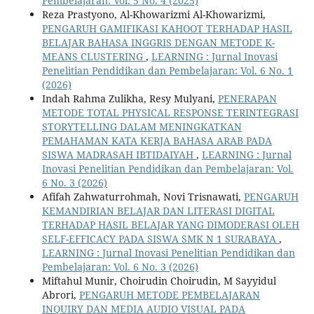
Pembelajaran: Vol. 5 No. 4 (2025)
Reza Prastyono, Al-Khowarizmi Al-Khowarizmi,
PENGARUH GAMIFIKASI KAHOOT TERHADAP HASIL
BELAJAR BAHASA INGGRIS DENGAN METODE K-
MEANS CLUSTERING
,
LEARNING : Jurnal Inovasi
Penelitian Pendidikan dan Pembelajaran: Vol. 6 No. 1
(2026)
Indah Rahma Zulikha, Resy Mulyani,
PENERAPAN
METODE TOTAL PHYSICAL RESPONSE TERINTEGRASI
STORYTELLING DALAM MENINGKATKAN
PEMAHAMAN KATA KERJA BAHASA ARAB PADA
SISWA MADRASAH IBTIDAIYAH
,
LEARNING : Jurnal
Inovasi Penelitian Pendidikan dan Pembelajaran: Vol.
6 No. 3 (2026)
Afifah Zahwaturrohmah, Novi Trisnawati,
PENGARUH
KEMANDIRIAN BELAJAR DAN LITERASI DIGITAL
TERHADAP HASIL BELAJAR YANG DIMODERASI OLEH
SELF-EFFICACY PADA SISWA SMK N 1 SURABAYA
,
LEARNING : Jurnal Inovasi Penelitian Pendidikan dan
Pembelajaran: Vol. 6 No. 3 (2026)
Miftahul Munir, Choirudin Choirudin, M Sayyidul
Abrori,
PENGARUH METODE PEMBELAJARAN
INQUIRY DAN MEDIA AUDIO VISUAL PADA