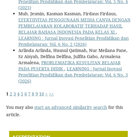
Penelitian Pendidikan dan Pembelajaran: Vol. 5 No. 4
(2025)
Muh. Jesmin, Kasman Kasman, Firdaus Firdaus,
EFEKTIIVITAS PENGGUNAAN MEDIA CANVA DENGAN
PEMBELAJARAN KOLABORATIF TERHADAP HASIL
BELAJAR BAHASA INDONESIA PADA KELAS XI
,
LEARNING : Jurnal Inovasi Penelitian Pendidikan dan
Pembelajaran: Vol. 6 No. 2 (2026)
Arlinda Arlinda, Husnul Qatimah, Nur Meilana Pane,
Sz Aisyah, Delfina Delfina, Julfita Gaho, Armalena
Armalena,
PROBLEMATIKA KESULITAN BELAJAR
PADA PESERTA DIDIK
,
LEARNING : Jurnal Inovasi
Penelitian Pendidikan dan Pembelajaran: Vol. 6 No. 3
(2026)
1
2
3
4
5
6
7
8
9
10
>
>>
You may also
start an advanced similarity search
for this
article.
ACCREDITATION