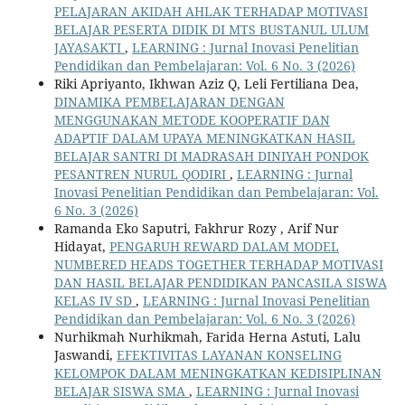
PELAJARAN AKIDAH AHLAK TERHADAP MOTIVASI
BELAJAR PESERTA DIDIK DI MTS BUSTANUL ULUM
JAYASAKTI
,
LEARNING : Jurnal Inovasi Penelitian
Pendidikan dan Pembelajaran: Vol. 6 No. 3 (2026)
Riki Apriyanto, Ikhwan Aziz Q, Leli Fertiliana Dea,
DINAMIKA PEMBELAJARAN DENGAN
MENGGUNAKAN METODE KOOPERATIF DAN
ADAPTIF DALAM UPAYA MENINGKATKAN HASIL
BELAJAR SANTRI DI MADRASAH DINIYAH PONDOK
PESANTREN NURUL QODIRI
,
LEARNING : Jurnal
Inovasi Penelitian Pendidikan dan Pembelajaran: Vol.
6 No. 3 (2026)
Ramanda Eko Saputri, Fakhrur Rozy , Arif Nur
Hidayat,
PENGARUH REWARD DALAM MODEL
NUMBERED HEADS TOGETHER TERHADAP MOTIVASI
DAN HASIL BELAJAR PENDIDIKAN PANCASILA SISWA
KELAS IV SD
,
LEARNING : Jurnal Inovasi Penelitian
Pendidikan dan Pembelajaran: Vol. 6 No. 3 (2026)
Nurhikmah Nurhikmah, Farida Herna Astuti, Lalu
Jaswandi,
EFEKTIVITAS LAYANAN KONSELING
KELOMPOK DALAM MENINGKATKAN KEDISIPLINAN
BELAJAR SISWA SMA
,
LEARNING : Jurnal Inovasi