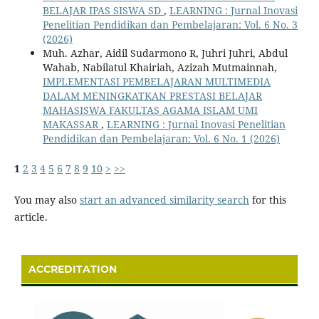
BELAJAR IPAS SISWA SD
,
LEARNING : Jurnal Inovasi
Penelitian Pendidikan dan Pembelajaran: Vol. 6 No. 3
(2026)
Muh. Azhar, Aidil Sudarmono R, Juhri Juhri, Abdul
Wahab, Nabilatul Khairiah, Azizah Mutmainnah,
IMPLEMENTASI PEMBELAJARAN MULTIMEDIA
DALAM MENINGKATKAN PRESTASI BELAJAR
MAHASISWA FAKULTAS AGAMA ISLAM UMI
MAKASSAR
,
LEARNING : Jurnal Inovasi Penelitian
Pendidikan dan Pembelajaran: Vol. 6 No. 1 (2026)
1
2
3
4
5
6
7
8
9
10
>
>>
You may also
start an advanced similarity search
for this
article.
ACCREDITATION