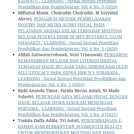
KAIWATU
,
LEARNING : Jurnal Inovasi Penelitian
Pendidikan dan Pembelajaran: Vol. 6 No. 3 (2026)
Miftahul Munir, Choirudin Choirudin, M Sayyidul
Abrori,
PENGARUH METODE PEMBELAJARAN
INQUIRY DAN MEDIA AUDIO VISUAL PADA
PELAJARAN AKIDAH AHLAK TERHADAP MOTIVASI
BELAJAR PESERTA DIDIK DI MTS BUSTANUL ULUM
JAYASAKTI
,
LEARNING : Jurnal Inovasi Penelitian
Pendidikan dan Pembelajaran: Vol. 6 No. 3 (2026)
Afifah Zahwaturrohmah, Novi Trisnawati,
PENGARUH
KEMANDIRIAN BELAJAR DAN LITERASI DIGITAL
TERHADAP HASIL BELAJAR YANG DIMODERASI OLEH
SELF-EFFICACY PADA SISWA SMK N 1 SURABAYA
,
LEARNING : Jurnal Inovasi Penelitian Pendidikan dan
Pembelajaran: Vol. 6 No. 3 (2026)
Rizki Ananda Timor, Farida Herna Astuti, Ni Made
Sulastri,
HUBUNGAN GAYA BELAJAR VISUAL DENGAN
HASIL BELAJAR SISWA SEKOLAH MENENGAH
PERTAMA
,
LEARNING : Jurnal Inovasi Penelitian
Pendidikan dan Pembelajaran: Vol. 5 No. 4 (2025)
Tsabita Daffa Adilia, Tri Astuti,
PENGEMBANGAN E-
BAHAN AJAR BERBANTUAN AUGMENTED REALITY
UNTUK MENINGKATKAN MOTIVASI DAN HASIL