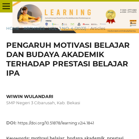
HOME
/
ARCHIVES
/
VOL. 2 NO. 4 (2022)
/
Articles
PENGARUH MOTIVASI BELAJAR
DAN BUDAYA AKADEMIK
TERHADAP PRESTASI BELAJAR
IPA
WIWIN WULANDARI
SMP Negeri 3 Cibarusah, Kab. Bekasi
DOI:
https://doi.org/10.51878/learning.v2i4.1841
motivasi belajar, budaya akademik, prestasi
Keywords: