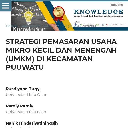
HOME
/
ARCHIVES
/
VOL. 6 NO. 1 (2026)
/
Articles
STRATEGI PEMASARAN USAHA
MIKRO KECIL DAN MENENGAH
(UMKM) DI KECAMATAN
PUUWATU
Rusdiyana Tugy
Universitas Halu Oleo
Ramly Ramly
Universitas Halu Oleo
Nanik Hindariyatiningsih