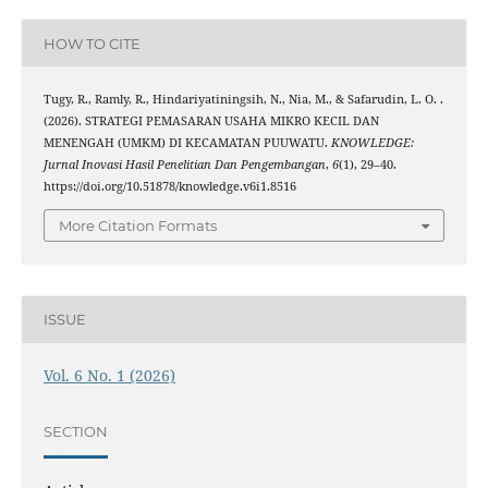
HOW TO CITE
Tugy, R., Ramly, R., Hindariyatiningsih, N., Nia, M., & Safarudin, L. O. .
(2026). STRATEGI PEMASARAN USAHA MIKRO KECIL DAN
MENENGAH (UMKM) DI KECAMATAN PUUWATU.
KNOWLEDGE:
Jurnal Inovasi Hasil Penelitian Dan Pengembangan
,
6
(1), 29–40.
https://doi.org/10.51878/knowledge.v6i1.8516
More Citation Formats
ISSUE
Vol. 6 No. 1 (2026)
SECTION