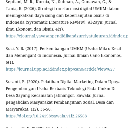
Septiani, M. R., Kurnia, N., Subhan, A., Gunawan, G., &
Tania, R. (2026). Strategi transformasi digital UMKM dalam
meningkatkan daya saing dan keberlanjutan bisnis di
Indonesia (Systematic Literature Review). Al-Zayn: Jurnal
Ilmu Ekonomi dan Bisnis, 4(1).
https://ejournal.yayasanpendidikandzurriyatulquran.id/index.
Suci, Y. R. (2017). Perkembangan UMKM (Usaha Mikro Kecil
dan Menengah) di Indonesia. Jurnal Ilmiah Cano Ekonomos,
6(1).
https://journal.upp.ac.id/index.php/cano/article/view/627
Susanti, E. (2020). Pelatihan Digital Marketing Dalam Upaya
Pengembangan Usaha Berbasis Teknologi Pada Umkm Di
Desa Sayang Kecamatan Jatinangor. Sawala: Jurnal
pengabdian Masyarakat Pembangunan Sosial, Desa dan
Masyarakat, 1(2), 36-50.
https://doi.org/10.24198/sawala.v1i2.26588