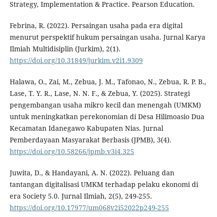
Strategy, Implementation & Practice. Pearson Education.
Febrina, R. (2022). Persaingan usaha pada era digital
menurut perspektif hukum persaingan usaha. Jurnal Karya
Ilmiah Multidisiplin (Jurkim), 2(1).
https://doi.org/10.31849/jurkim.v2i1.9309
Halawa, O., Zai, M., Zebua, J. M., Tafonao, N., Zebua, R. P. B.,
Lase, T. Y. R., Lase, N. N. F., & Zebua, Y. (2025). Strategi
pengembangan usaha mikro kecil dan menengah (UMKM)
untuk meningkatkan perekonomian di Desa Hilimoasio Dua
Kecamatan Idanegawo Kabupaten Nias. Jurnal
Pemberdayaan Masyarakat Berbasis (JPMB), 3(4).
https://doi.org/10.58266/jpmb.v3i4.325
Juwita, D., & Handayani, A. N. (2022). Peluang dan
tantangan digitalisasi UMKM terhadap pelaku ekonomi di
era Society 5.0. Jurnal Ilmiah, 2(5), 249-255.
https://doi.org/10.17977/um068v2i52022p249-255