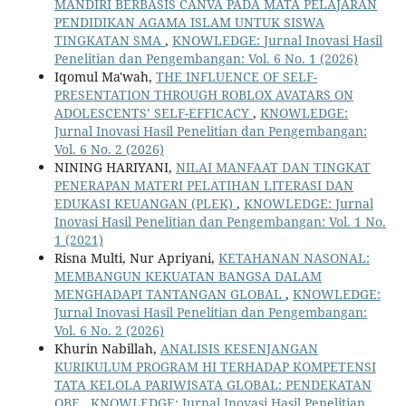
MANDIRI BERBASIS CANVA PADA MATA PELAJARAN
PENDIDIKAN AGAMA ISLAM UNTUK SISWA
TINGKATAN SMA
,
KNOWLEDGE: Jurnal Inovasi Hasil
Penelitian dan Pengembangan: Vol. 6 No. 1 (2026)
Iqomul Ma'wah,
THE INFLUENCE OF SELF-
PRESENTATION THROUGH ROBLOX AVATARS ON
ADOLESCENTS’ SELF-EFFICACY
,
KNOWLEDGE:
Jurnal Inovasi Hasil Penelitian dan Pengembangan:
Vol. 6 No. 2 (2026)
NINING HARIYANI,
NILAI MANFAAT DAN TINGKAT
PENERAPAN MATERI PELATIHAN LITERASI DAN
EDUKASI KEUANGAN (PLEK)
,
KNOWLEDGE: Jurnal
Inovasi Hasil Penelitian dan Pengembangan: Vol. 1 No.
1 (2021)
Risna Multi, Nur Apriyani,
KETAHANAN NASONAL:
MEMBANGUN KEKUATAN BANGSA DALAM
MENGHADAPI TANTANGAN GLOBAL
,
KNOWLEDGE:
Jurnal Inovasi Hasil Penelitian dan Pengembangan:
Vol. 6 No. 2 (2026)
Khurin Nabillah,
ANALISIS KESENJANGAN
KURIKULUM PROGRAM HI TERHADAP KOMPETENSI
TATA KELOLA PARIWISATA GLOBAL: PENDEKATAN
OBE
,
KNOWLEDGE: Jurnal Inovasi Hasil Penelitian