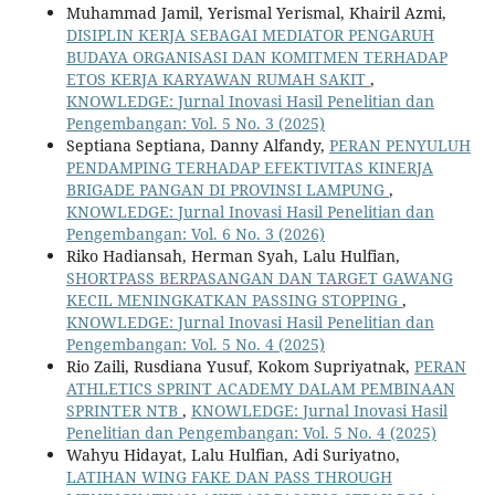
Muhammad Jamil, Yerismal Yerismal, Khairil Azmi,
DISIPLIN KERJA SEBAGAI MEDIATOR PENGARUH
BUDAYA ORGANISASI DAN KOMITMEN TERHADAP
ETOS KERJA KARYAWAN RUMAH SAKIT
,
KNOWLEDGE: Jurnal Inovasi Hasil Penelitian dan
Pengembangan: Vol. 5 No. 3 (2025)
Septiana Septiana, Danny Alfandy,
PERAN PENYULUH
PENDAMPING TERHADAP EFEKTIVITAS KINERJA
BRIGADE PANGAN DI PROVINSI LAMPUNG
,
KNOWLEDGE: Jurnal Inovasi Hasil Penelitian dan
Pengembangan: Vol. 6 No. 3 (2026)
Riko Hadiansah, Herman Syah, Lalu Hulfian,
SHORTPASS BERPASANGAN DAN TARGET GAWANG
KECIL MENINGKATKAN PASSING STOPPING
,
KNOWLEDGE: Jurnal Inovasi Hasil Penelitian dan
Pengembangan: Vol. 5 No. 4 (2025)
Rio Zaili, Rusdiana Yusuf, Kokom Supriyatnak,
PERAN
ATHLETICS SPRINT ACADEMY DALAM PEMBINAAN
SPRINTER NTB
,
KNOWLEDGE: Jurnal Inovasi Hasil
Penelitian dan Pengembangan: Vol. 5 No. 4 (2025)
Wahyu Hidayat, Lalu Hulfian, Adi Suriyatno,
LATIHAN WING FAKE DAN PASS THROUGH