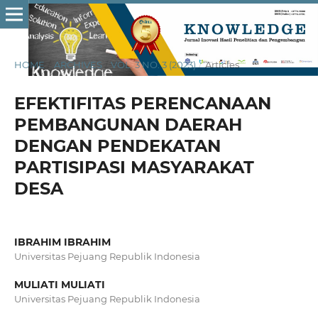
HOME
/
ARCHIVES
/
VOL. 3 NO. 3 (2023)
/
Articles
EFEKTIFITAS PERENCANAAN
PEMBANGUNAN DAERAH
DENGAN PENDEKATAN
PARTISIPASI MASYARAKAT
DESA
IBRAHIM IBRAHIM
Universitas Pejuang Republik Indonesia
MULIATI MULIATI
Universitas Pejuang Republik Indonesia