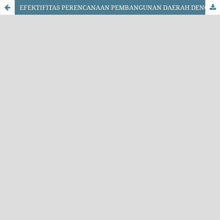
EFEKTIFITAS PERENCANAAN PEMBANGUNAN DAERAH DENGAN PENDEKATAN PARTISIPASI MASYARAKAT DESA