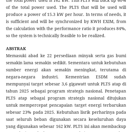
the total power used is 162 kW. This PLTS will back up 60%
of the total power used. The PLTS that will be used will
produce a power of 15.3 kW per hour. In terms of needs, it
is sufficient and will be synchronized by KWH EXIM, from
the calculation with the performance ratio it produces 84%,
so the system is technically feasible to be realized.
ABSTRAK
Memasuki abad ke 22 persediaan minyak serta gas bumi
semakin lama semakin sedikit. Sementara untuk kebutuhan
sumber energi akan semakin meningkat, terutama di
negara-negara industri. Kementrian ESDM sudah
mempunyai target sebesar 3,6 gigawatt untuk PLTS atap di
tahun 2025 sebagai program strategis nasional. Penetapan
PLTS atap sebagai program strategis nasional ditujukan
untuk mempercepat pencapaian target energi terbarukan
sebesar 23% pada 2025. Kebutuhan lisrik perharinya pada
saat seluruh beban digunakan secara keseluruhan daya
yang digunakan sebesar 162 kW. PLTS ini akan membackup