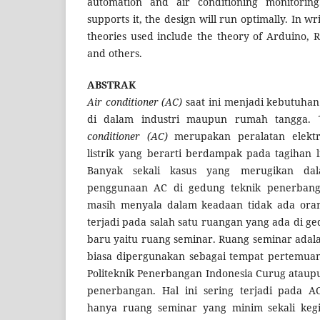
automation and air conditioning monitorin
supports it, the design will run optimally. In wri
theories used include the theory of Arduino, R
and others.
ABSTRAK
Air conditioner (AC)
saat ini menjadi kebutuha
di dalam industri maupun rumah tangga. 
conditioner (AC)
merupakan peralatan elekt
listrik yang berarti berdampak pada tagihan 
Banyak sekali kasus yang merugikan da
penggunaan AC di gedung teknik penerban
masih menyala dalam keadaan tidak ada orang
terjadi pada salah satu ruangan yang ada di 
baru yaitu ruang seminar. Ruang seminar adal
biasa dipergunakan sebagai tempat pertemuan
Politeknik Penerbangan Indonesia Curug ataupu
penerbangan. Hal ini sering terjadi pada 
hanya ruang seminar yang minim sekali kegi