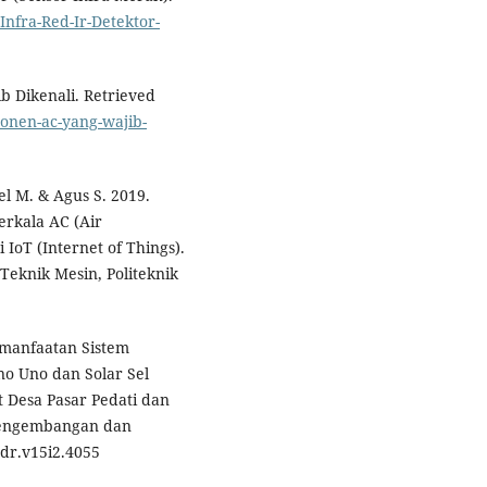
/Infra-Red-Ir-Detektor-
b Dikenali. Retrieved
onen-ac-yang-wajib-
el M. & Agus S. 2019.
erkala AC (Air
 IoT (Internet of Things).
Teknik Mesin, Politeknik
Pemanfaatan Sistem
o Uno dan Solar Sel
 Desa Pasar Pedati dan
 Pengembangan dan
/dr.v15i2.4055