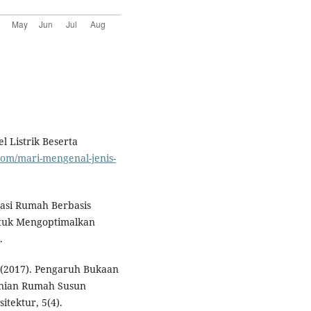
l Listrik Beserta
com/mari-mengenal-jenis-
masi Rumah Berbasis
tuk Mengoptimalkan
.
. (2017). Pengaruh Bukaan
nian Rumah Susun
tektur, 5(4).