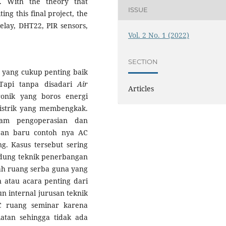
g. With the theory that
ISSUE
ting this final project, the
elay, DHT22, PIR sensors,
Vol. 2 No. 1 (2022)
SECTION
n yang cukup penting baik
Tapi tanpa disadari
Air
Articles
ronik yang boros energi
listrik yang membengkak.
lam pengoperasian dan
gan baru contoh nya AC
. Kasus tersebut sering
gedung teknik penerbangan
ah ruang serba guna yang
 atau acara penting dari
n internal jurusan teknik
AC ruang seminar karena
atan sehingga tidak ada