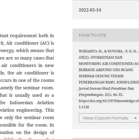
2022-05-14
ortant requirement both in
HOW TO CITE
t, Air conditioner (AC) is
 energy, which means that
WIDIARTO, H., & KUSUMA , P. D. D. .
here are so many cases that
(2022). OTOMATISASI DAN
MONITORING AIR CONDITIONER (AC
 air conditioners in new
BERBASIS ARDUINO UNO RUANG
e, the air conditioner is
SEMINAR GEDUNG TEKNIK
occurs in one of the rooms
PENERBANGAN BARU.
KNOWLEDGE
 namely the seminar room.
Jurnal Inovasi Hasil Penelitian Dan
at is usually used as a
Pengembangan
,
2
(1), 44–55.
https://doi.org/10.51878/knowledge.v2
he Indonesian Aviation
1.1138
viation engineering. This
e only the seminar room
More Citation Formats
sponsible for the room. In
mation on the design of