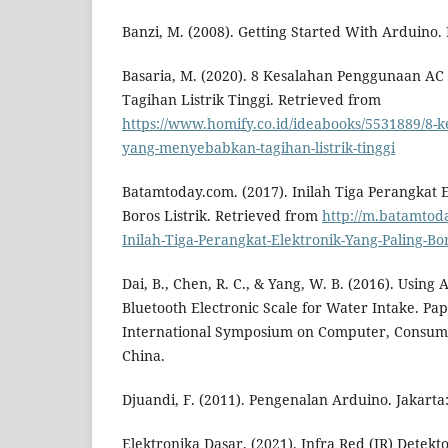
Banzi, M. (2008). Getting Started With Arduino. I
Basaria, M. (2020). 8 Kesalahan Penggunaan 
Tagihan Listrik Tinggi. Retrieved from
https://www.homify.co.id/ideabooks/5531889/8-
yang-menyebabkan-tagihan-listrik-tinggi
Batamtoday.com. (2017). Inilah Tiga Perangkat E
Boros Listrik. Retrieved from
http://m.batamtod
Inilah-Tiga-Perangkat-Elektronik-Yang-Paling-Bor
Dai, B., Chen, R. C., & Yang, W. B. (2016). Using
Bluetooth Electronic Scale for Water Intake. Pa
International Symposium on Computer, Consume
China.
Djuandi, F. (2011). Pengenalan Arduino. Jakarta
Elektronika Dasar. (2021). Infra Red (IR) Detekt