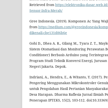
Retrieved from
https://elektronika-dasar.web.id
Sensor-Infra-Merah/
Gree Indonesia. (2019). Komponen Ac Yang Waji
from
https://medium.com/@greeindonesia/komp
dikenali-cbe131d86b6e
Gohi D., Dhea A. R., Gilang M., Tyara Z. T., Mayk
Sistem Otomatisasi dan Monitoring Perawatan B
Conditioner) Berbasis Arduino yang Terintegrasi
Program Studi Teknik Konversi Energi, Jurusan 
Negeri Jakarta. Depok.
Indriani, A., Hendra, E., & Witanto, Y. (2017). 
Pengering Menggunakan Mikrokontroler Genuin
untuk Pengolahan Hasil Pertanian Masyakarakat
Desa Harapan. Dharma Raflesia Jurnal Ilmiah
Penerapan IPTEKS, 15(2), 103-112. doi:10.33369