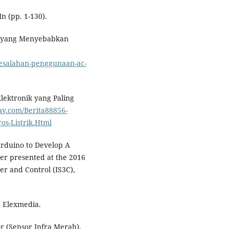
n (pp. 1-130).
AC yang Menyebabkan
kesalahan-penggunaan-ac-
lektronik yang Paling
ay.com/Berita88856-
os-Listrik.Html
 Arduino to Develop A
per presented at the 2016
r and Control (IS3C),
: Elexmedia.
or (Sensor Infra Merah).