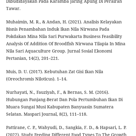
Dibudidayakan Pada Karamba Jaring Apung Di Perairan
Tawar.
Muhaimin, M. R., & Andan, H. (2021). Analisis Kelayakan
Bisnis Penambahan Induk Ikan Nila Nirwana Pada
Pokdakan Mina Nila Sari Purwakarta Business Feasibility
Analysis Of Addition Of Broodfish Nirwana Tilapia In Mina
Nila Sari Aquaculture Group. Jurnal Sosial Ekonomi
Pertanian, 14(2), 201–221.
Muis, D. U. (2017). Kebutuhan Zat Gisi Ikan Nila
(Oreochromis Niloticus). 1–14.
Nurhayati, N., Fauziyah, F., & Bernas, S. M. (2016).
Hubungan Panjang-Berat Dan Pola Pertumbuhan Ikan Di
Muara Sungai Musi Kabupaten Banyuasin Sumatera
Selatan. Maspari Journal, 8(2), 111–118.
Pattirane, C. P., Wahyudi, D., Sangkia, F. D., & Hapsari, L. P.
(2022). Study Feeding Different Food Types To The Growth