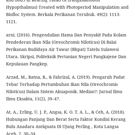
Hypopthalmus) Treated with Photoperiod Manipulation and
Biofloc System. Berkala Perikanan Terubuk. 49(2): 1113-
1121.
arni. (2016). Pengendalian Hama Dan Penyakit Pada Kolam
Pendederan Ikan Nila (Oreochromis Niloticus) Di Balai
Perikanan Budidaya Air Tawar (Bbpat) Tatelu Sulawesi
Utara. Skripsi, Politeknik Pertanian Negeri Pangkajene Dan
Kepulauan Pangkep.
Arzad, M., Ratna, R., & Fahrizal, A. (2019). Pengaruh Padat
Tebar Terhadap Pertumbuhan Ikan Nila (Oreochromis
Niloticus) Dalam Sistem Akuaponik. Median?: Jurnal Ilmu
Ilmu Eksakta, 11(2), 39–47.
At, A., Erling, U. J. P., Angsa, K. O. T. A. L., & Ceh, A. (2018).
Hubungan Panjang Dan Berat Serta Faktor Kondisi Kerang
Bulu Anadara Antiquata Di Ujung Perling , Kota Langsa
Aceh. 2, 30–34.