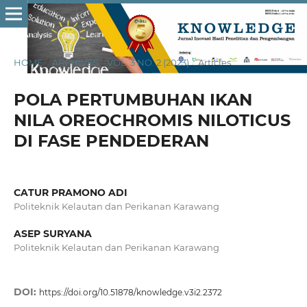
HOME
/
ARCHIVES
/
VOL. 3 NO. 2 (2023)
/
Articles
POLA PERTUMBUHAN IKAN
NILA OREOCHROMIS NILOTICUS
DI FASE PENDEDERAN
CATUR PRAMONO ADI
Politeknik Kelautan dan Perikanan Karawang
ASEP SURYANA
Politeknik Kelautan dan Perikanan Karawang
DOI:
https://doi.org/10.51878/knowledge.v3i2.2372