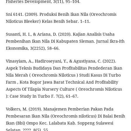
Fisheries Development, 3(11), 95–104.
Sni 6141. (2009). Produksi Benih Ikan Nila (Oreochromis
Niloticus Bleeker) Kelas Benih Sebar. 1–11.
Susanti, H. I., & Ariana, D. (2020). Kajian Analisis Usaha
Pembenihan Ikan Nila Di Kabupaten Sleman. Jurnal Ikra-Ith
Ekonomika, 3(2252), 58–66.
Vinasyiam, A., Hadiroseyani, Y., & Agustiyana, C. (2022).
Aspek Teknis Budidaya Dan Profitabilitas Pendederan Ikan
Nila Merah ( Oreochromis Niloticus ) Studi Kasus Di Turbo
Farm , Kota Bogor Jawa Barat Technical And Profitability
Aspects Of Tilapia Nursery Culture ( Oreochromis Niloticus
): Case Study In Turbo F. 7(2), 61–67.
Volkers, M. (2019). Manajemen Pemberian Pakan Pada
Pembesaran Ikan Nila (Oreochromis niloticus) Di Balai Benih
Ikan (Bbi) Ompo Kec. Lalabata Kab. Soppeng Sulawesi
Selatan. ????, 8(5), 55.