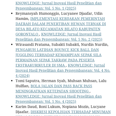
KNOWLEDGE: Jurnal Inovasi Hasil Penelitian dan
Pengembangan: Vol. 5 No. 1 (2025)
Reymansyah Humonggio, Lucyanee Djaafar, Udin
Hamim,
IMPLEMENTASI KEBIJAKAN PEMERINTAH
DAERAH DALAM PENERTIBAN HEWAN TERNAK DI
DESA BILATO KECAMATAN BILATO KABUPATEN
GORONTALO
,
KNOWLEDGE: Jurnal Inovasi Hasil
Penelitian dan Pengembangan: Vol. 5 No. 2 (2025)
Wirasandi Pratama, Subakti Subakti, Nurdin Nurdin,
PENGARUH LATIHAN BOUNCE KICK BALL DAN
JUGGLING TERHADAP KEMAMPUAN SEPAK SILA
PERMAINAN SEPAK TAKRAW PADA PESERTA
EKSTRAKURIKULER DI SMA
,
KNOWLEDGE: Jurnal
Inovasi Hasil Penelitian dan Pengembangan: Vol. 4 No.
4 (2024)
Tomi Saputra, Herman Syah, Muhsan Muhsan, Lalu
Hulfian,
BOLA JALAN DAN PASS BACK PASS
MENINGKATKAN KETEPATAN SHOOTING
,
KNOWLEDGE: Jurnal Inovasi Hasil Penelitian dan
Pengembangan: Vol. 5 No. 4 (2025)
Karim Daud, Roni Lukum, Nopiana Mozin, Lucyane
Djaafar,
DISKRESI KEPOLISIAN TERHADAP MINUMAN