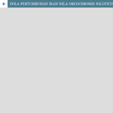
POLA PERTUMBUHAN IKAN NILA OREOCHROMIS NILOTICU