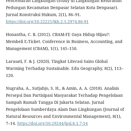
Pencemaran Lingkungan (Study di Lingkungan Kelurahan
Pedungan Kecamatan Denpasar Selatan Kota Denpasar).
Jurnal Konstruksi Hukum, 2(1), 86–91.
https://doi.org/10.22225/jkh.2.1.2974.86-91
Honantha, C. R. (2012). CBAM-FE Gaya Hidup Hijau?:
Membeli E-Ticket. Conference in Business, Accounting, and
Management (CBAM), 1(1), 145–150.
Larasati, F. & J. (2020). Tingkat Literasi Sains Global
Warming Terhadap Sustainable. Edu Geography, 8(2), 113–
120.
Nugraha, A., Sutjahjo, S. H., & Amin, A. A. (2018). Analisis
Persepsi Dan Partisipasi Masyarakat Terhadap Pengelolaan
Sampah Rumah Tangga Di Jakarta Selatan. Jurnal
Pengelolaan Sumberdaya Alam Dan Lingkungan (Journal of
Natural Resources and Environmental Management), 8(1),
7–14.
https://doi.org/10.29244/jpsl.8.1.7-14