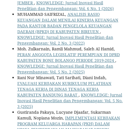
JEMBER
,
KNOWLEDGE: Jurnal Inovasi Hasil
Penelitian dan Pengembangan: Vol. 6 No. 1 (2026)
MUHAMMAD SAIFRIZAL,
ANALISIS RASIO
KEUANGAN DALAM MENILAI KINERJA KEUANGAN
PADA KANTOR BADAN PENGELOLA KEUANGAN
DAERAH (BPKD) DI KABUPATEN BIREUEN
,
KNOWLEDGE: Jurnal Inovasi Hasil Penelitian dan
Pengembangan: Vol. 2 No. 3 (2022)
Moh. Zulkarnain, Ramli Mahmud, Saleh Al Hamid,
PERAN ANGGOTA LEGISLATIF PEREMPUAN DI DPRD
KABUPATEN BONE BOLANGO PERIODE 2019-2024
,
KNOWLEDGE: Jurnal Inovasi Hasil Penelitian dan
Pengembangan: Vol. 5 No. 2 (2025)
Rani Nur Minawati, Tati Sarihati, Diani Indah,
EVALUASI KEBIJAKAN KURIKULUM PELATIHAN
TENAGA KERJA DI DINAS TENAGA KERJA
KABUPATEN BANDUNG BARAT
,
KNOWLEDGE: Jurnal
Inovasi Hasil Penelitian dan Pengembangan: Vol. 5 No.
3 (2025)
Gustiranda Pakaya, Lucyane Djaafar, Sukarman
Kamuli, Nopiana Mozin,
IMPLEMENTASI KEBIJAKAN
PROGRAM KELUARGA HARAPAN (PKH) DALAM