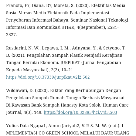
Pranoto, E?; Diana, D?; Moreta, S. (2020). Efektifitas Media
Sosial Versus Media Elektornik Pada Implementasi
Penyebaran Informasi Bahaya. Seminar Nasional Teknologi
Informasi Dan Komunikasi STI&K, 4(September), 2581–
2327.
Rustiarini, N. W., Legawa, I. M., Adnyana, Y., & Setyono, T.
D. (2021). Pengolahan Sampah Plastik Menjadi Kerajinan
Tangan Bernilai Ekonomi. JURPIKAT (Jurnal Pengabdian
Kepada Masyarakat), 2(2), 10–21.
https://doi.org/10.37339/jurpikat.v2i2.502
Wildawati, D. (2020). Faktor Yang Berhubungan Dengan
Pengelolaan Sampah Rumah Tangga Berbasis Masyarakat
Di Kawasan Bank Sampah Hanasty Kota Solok. Human Care
Journal, 4(3), 149.
https://doi.org/10.32883/hcj.v4i3.503
Yulius Dala Ngapa1, Ainun Jariyah2, V. P. S. M. W. (n.d.). I
MPLEMENTASI GO GREEN SCHOOL MELALUI DAUR ULANG