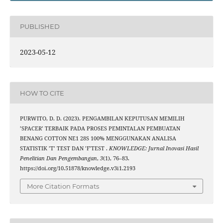
PUBLISHED
2023-05-12
HOW TO CITE
PURWITO, D. D. (2023). PENGAMBILAN KEPUTUSAN MEMILIH
’SPACER’ TERBAIK PADA PROSES PEMINTALAN PEMBUATAN
BENANG COTTON NE1 28S 100% MENGGUNAKAN ANALISA
STATISTIK ’T’ TEST DAN ’F’TEST .
KNOWLEDGE: Jurnal Inovasi Hasil
Penelitian Dan Pengembangan
,
3
(1), 76–83.
https://doi.org/10.51878/knowledge.v3i1.2193
More Citation Formats