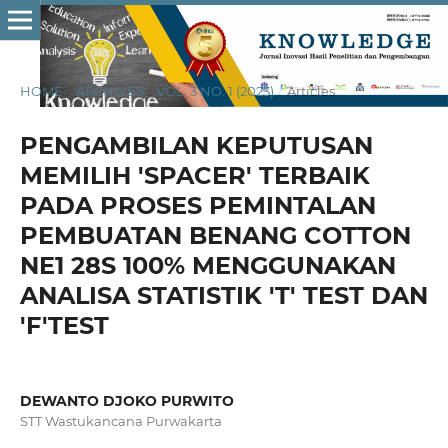
HOME
/
ARCHIVES
/
VOL. 3 NO. 1 (2023)
/
Articles
PENGAMBILAN KEPUTUSAN
MEMILIH 'SPACER' TERBAIK
PADA PROSES PEMINTALAN
PEMBUATAN BENANG COTTON
NE1 28S 100% MENGGUNAKAN
ANALISA STATISTIK 'T' TEST DAN
'F'TEST
DEWANTO DJOKO PURWITO
STT Wastukancana Purwakarta