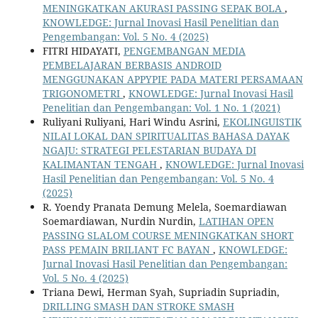
MENINGKATKAN AKURASI PASSING SEPAK BOLA
,
KNOWLEDGE: Jurnal Inovasi Hasil Penelitian dan
Pengembangan: Vol. 5 No. 4 (2025)
FITRI HIDAYATI,
PENGEMBANGAN MEDIA
PEMBELAJARAN BERBASIS ANDROID
MENGGUNAKAN APPYPIE PADA MATERI PERSAMAAN
TRIGONOMETRI
,
KNOWLEDGE: Jurnal Inovasi Hasil
Penelitian dan Pengembangan: Vol. 1 No. 1 (2021)
Ruliyani Ruliyani, Hari Windu Asrini,
EKOLINGUISTIK
NILAI LOKAL DAN SPIRITUALITAS BAHASA DAYAK
NGAJU: STRATEGI PELESTARIAN BUDAYA DI
KALIMANTAN TENGAH
,
KNOWLEDGE: Jurnal Inovasi
Hasil Penelitian dan Pengembangan: Vol. 5 No. 4
(2025)
R. Yoendy Pranata Demung Melela, Soemardiawan
Soemardiawan, Nurdin Nurdin,
LATIHAN OPEN
PASSING SLALOM COURSE MENINGKATKAN SHORT
PASS PEMAIN BRILIANT FC BAYAN
,
KNOWLEDGE:
Jurnal Inovasi Hasil Penelitian dan Pengembangan:
Vol. 5 No. 4 (2025)
Triana Dewi, Herman Syah, Supriadin Supriadin,
DRILLING SMASH DAN STROKE SMASH