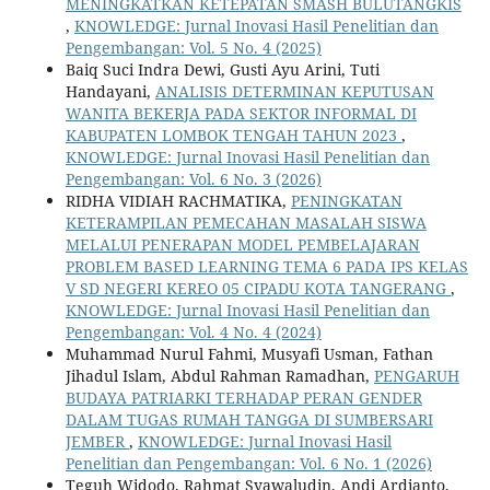
MENINGKATKAN KETEPATAN SMASH BULUTANGKIS
,
KNOWLEDGE: Jurnal Inovasi Hasil Penelitian dan
Pengembangan: Vol. 5 No. 4 (2025)
Baiq Suci Indra Dewi, Gusti Ayu Arini, Tuti
Handayani,
ANALISIS DETERMINAN KEPUTUSAN
WANITA BEKERJA PADA SEKTOR INFORMAL DI
KABUPATEN LOMBOK TENGAH TAHUN 2023
,
KNOWLEDGE: Jurnal Inovasi Hasil Penelitian dan
Pengembangan: Vol. 6 No. 3 (2026)
RIDHA VIDIAH RACHMATIKA,
PENINGKATAN
KETERAMPILAN PEMECAHAN MASALAH SISWA
MELALUI PENERAPAN MODEL PEMBELAJARAN
PROBLEM BASED LEARNING TEMA 6 PADA IPS KELAS
V SD NEGERI KEREO 05 CIPADU KOTA TANGERANG
,
KNOWLEDGE: Jurnal Inovasi Hasil Penelitian dan
Pengembangan: Vol. 4 No. 4 (2024)
Muhammad Nurul Fahmi, Musyafi Usman, Fathan
Jihadul Islam, Abdul Rahman Ramadhan,
PENGARUH
BUDAYA PATRIARKI TERHADAP PERAN GENDER
DALAM TUGAS RUMAH TANGGA DI SUMBERSARI
JEMBER
,
KNOWLEDGE: Jurnal Inovasi Hasil
Penelitian dan Pengembangan: Vol. 6 No. 1 (2026)
Teguh Widodo, Rahmat Syawaludin, Andi Ardianto,