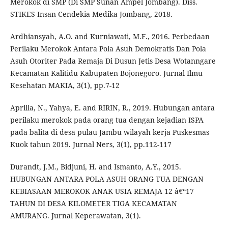
Merokok di SMP (Di SMP Sunan Ampel Jombang). Diss.
STIKES Insan Cendekia Medika Jombang, 2018.
Ardhiansyah, A.O. and Kurniawati, M.F., 2016. Perbedaan
Perilaku Merokok Antara Pola Asuh Demokratis Dan Pola
Asuh Otoriter Pada Remaja Di Dusun Jetis Desa Wotanngare
Kecamatan Kalitidu Kabupaten Bojonegoro. Jurnal Ilmu
Kesehatan MAKIA, 3(1), pp.7-12
Aprilla, N., Yahya, E. and RIRIN, R., 2019. Hubungan antara
perilaku merokok pada orang tua dengan kejadian ISPA
pada balita di desa pulau Jambu wilayah kerja Puskesmas
Kuok tahun 2019. Jurnal Ners, 3(1), pp.112-117
Durandt, J.M., Bidjuni, H. and Ismanto, A.Y., 2015.
HUBUNGAN ANTARA POLA ASUH ORANG TUA DENGAN
KEBIASAAN MEROKOK ANAK USIA REMAJA 12 â€“17
TAHUN DI DESA KILOMETER TIGA KECAMATAN
AMURANG. Jurnal Keperawatan, 3(1).