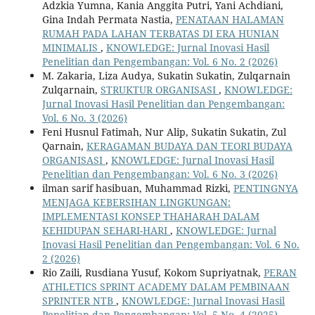
Adzkia Yumna, Kania Anggita Putri, Yani Achdiani,
Gina Indah Permata Nastia,
PENATAAN HALAMAN
RUMAH PADA LAHAN TERBATAS DI ERA HUNIAN
MINIMALIS
,
KNOWLEDGE: Jurnal Inovasi Hasil
Penelitian dan Pengembangan: Vol. 6 No. 2 (2026)
M. Zakaria, Liza Audya, Sukatin Sukatin, Zulqarnain
Zulqarnain,
STRUKTUR ORGANISASI
,
KNOWLEDGE:
Jurnal Inovasi Hasil Penelitian dan Pengembangan:
Vol. 6 No. 3 (2026)
Feni Husnul Fatimah, Nur Alip, Sukatin Sukatin, Zul
Qarnain,
KERAGAMAN BUDAYA DAN TEORI BUDAYA
ORGANISASI
,
KNOWLEDGE: Jurnal Inovasi Hasil
Penelitian dan Pengembangan: Vol. 6 No. 3 (2026)
ilman sarif hasibuan, Muhammad Rizki,
PENTINGNYA
MENJAGA KEBERSIHAN LINGKUNGAN:
IMPLEMENTASI KONSEP THAHARAH DALAM
KEHIDUPAN SEHARI-HARI
,
KNOWLEDGE: Jurnal
Inovasi Hasil Penelitian dan Pengembangan: Vol. 6 No.
2 (2026)
Rio Zaili, Rusdiana Yusuf, Kokom Supriyatnak,
PERAN
ATHLETICS SPRINT ACADEMY DALAM PEMBINAAN
SPRINTER NTB
,
KNOWLEDGE: Jurnal Inovasi Hasil
Penelitian dan Pengembangan: Vol. 5 No. 4 (2025)