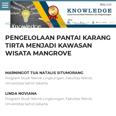
HOME
/
ARCHIVES
/
VOL. 3 NO. 1 (2023)
/
Articles
PENGELOLAAN PANTAI KARANG
TIRTA MENJADI KAWASAN
WISATA MANGROVE
MARNINGOT TUA NATALIS SITUMORANG
Program Studi Teknik Lingkungan, Fakultas Teknik,
Universitas Sahid Jakarta
LINDA NOVIANA
Program Studi Teknik Lingkungan, Fakultas Teknik,
Universitas Sahid Jakarta