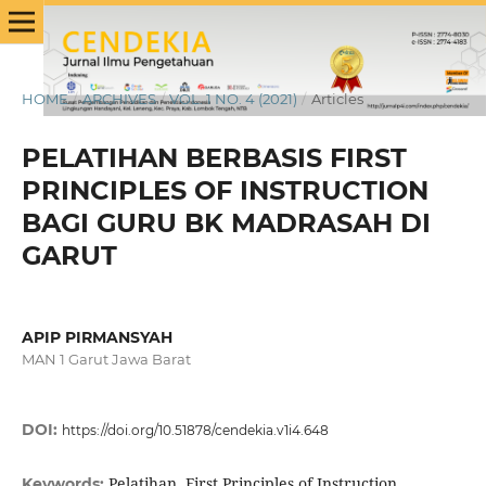
HOME
/
ARCHIVES
/
VOL. 1 NO. 4 (2021)
/
Articles
PELATIHAN BERBASIS FIRST
PRINCIPLES OF INSTRUCTION
BAGI GURU BK MADRASAH DI
GARUT
APIP PIRMANSYAH
MAN 1 Garut Jawa Barat
DOI:
https://doi.org/10.51878/cendekia.v1i4.648
Pelatihan, First Principles of Instruction,
Keywords: