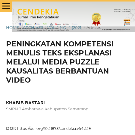
HOME
/
ARCHIVES
/
VOL. 1 NO. 4 (2021)
/
Articles
PENINGKATAN KOMPETENSI
MENULIS TEKS EKSPLANASI
MELALUI MEDIA PUZZLE
KAUSALITAS BERBANTUAN
VIDEO
KHABIB BASTARI
SMPN 3 Ambarawa Kabupaten Semarang
DOI:
https://doi.org/10.51878/cendekia.v1i4.559