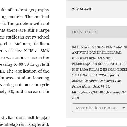
2023-04-08
sults of student geography
rning models. The method
arch. The problem with not
hat there are still a large
HOW TO CITE
r studies in every school
geri 2 Malinau, Malinau
BARUS, N. C. B. (2023). PENINGKATA
nts of class X IIS at SMA
AKTIVITAS DAN HASIL BELAJAR
ere was an increase in the
GEOGRAFI DENGAN MODEL
easing to 69.33 in cycle II
PEMBELAJARAN KOOPERATIF TIPE
NHT PADA KELAS X IIS SMA NEGER
II. The application of the
2 MALINAU.
LEARNING : Jurnal
improve student learning
Inovasi Penelitian Pendidikan Dan
learning outcomes in cycle
Pembelajaran
,
3
(1), 76–83.
mely 66, and increased in
https://doi.org/10.51878/learning.v3i1
2069
More Citation Formats
tivitas dan hasil belajar
embelajaran kooperatif.