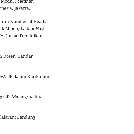
 Modul Pelatihan
esia. Jakarta.
jaran Numbered Heads
uk Meningkatkan Hasil
MA. Jurnal Pendidikan
an Dosen. Bandar
NOVATIF dalam Kurikulum
rafi. Malang: Adit ya
elajaran: Bandung