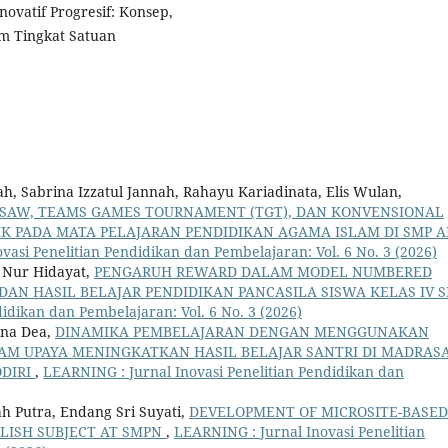
ovatif Progresif: Konsep,
m Tingkat Satuan
dah, Sabrina Izzatul Jannah, Rahayu Kariadinata, Elis Wulan,
GSAW, TEAMS GAMES TOURNAMENT (TGT), DAN KONVENSIONAL
IK PADA MATA PELAJARAN PENDIDIKAN AGAMA ISLAM DI SMP A
vasi Penelitian Pendidikan dan Pembelajaran: Vol. 6 No. 3 (2026)
f Nur Hidayat,
PENGARUH REWARD DALAM MODEL NUMBERED
AN HASIL BELAJAR PENDIDIKAN PANCASILA SISWA KELAS IV 
idikan dan Pembelajaran: Vol. 6 No. 3 (2026)
iana Dea,
DINAMIKA PEMBELAJARAN DENGAN MENGGUNAKAN
AM UPAYA MENINGKATKAN HASIL BELAJAR SANTRI DI MADRAS
ODIRI
,
LEARNING : Jurnal Inovasi Penelitian Pendidikan dan
 Putra, Endang Sri Suyati,
DEVELOPMENT OF MICROSITE-BASED
LISH SUBJECT AT SMPN
,
LEARNING : Jurnal Inovasi Penelitian