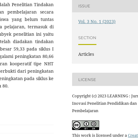
dalah Penelitian Tindakan
ISSUE
uan pembelajaran secara
iswa yang belum tuntas
Vol. 3 No. 1 (2023)
ta pelajaran, termasuk di
yek penelitian ini yaitu
SECTION
telah diadakan tindakan
ebesar 59,33 pada siklus I
Articles
egalami peningkatan 80,66
aran kooperatif tipe NHT
 terbukti dari peningkatan
peningkatan pada siklus ke
LICENSE
u 80.
Copyright (c) 2023 LEARNING : Jur
Inovasi Penelitian Pendidikan dan
Pembelajaran
This work is licensed under a
Creat