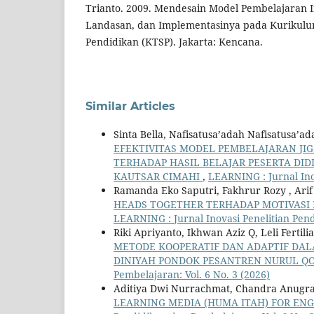
Trianto. 2009. Mendesain Model Pembelajaran In
Landasan, dan Implementasinya pada Kurikulu
Pendidikan (KTSP). Jakarta: Kencana.
Similar Articles
Sinta Bella, Nafisatusa’adah Nafisatusa’a
EFEKTIVITAS MODEL PEMBELAJARAN JI
TERHADAP HASIL BELAJAR PESERTA DID
KAUTSAR CIMAHI
,
LEARNING : Jurnal Ino
Ramanda Eko Saputri, Fakhrur Rozy , Ari
HEADS TOGETHER TERHADAP MOTIVASI D
LEARNING : Jurnal Inovasi Penelitian Pend
Riki Apriyanto, Ikhwan Aziz Q, Leli Fertil
METODE KOOPERATIF DAN ADAPTIF DAL
DINIYAH PONDOK PESANTREN NURUL Q
Pembelajaran: Vol. 6 No. 3 (2026)
Aditiya Dwi Nurrachmat, Chandra Anugrah
LEARNING MEDIA (HUMA ITAH) FOR ENG