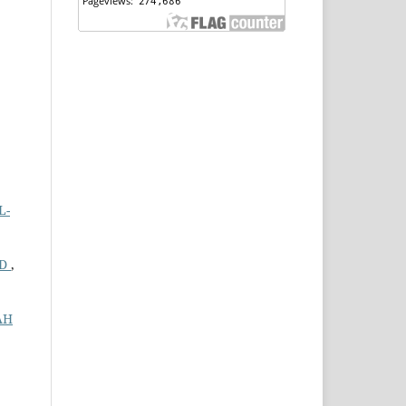
L-
SD
,
AH