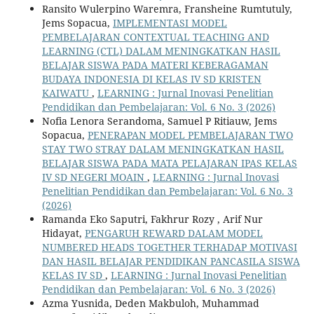
Ransito Wulerpino Waremra, Fransheine Rumtutuly,
Jems Sopacua,
IMPLEMENTASI MODEL
PEMBELAJARAN CONTEXTUAL TEACHING AND
LEARNING (CTL) DALAM MENINGKATKAN HASIL
BELAJAR SISWA PADA MATERI KEBERAGAMAN
BUDAYA INDONESIA DI KELAS IV SD KRISTEN
KAIWATU
,
LEARNING : Jurnal Inovasi Penelitian
Pendidikan dan Pembelajaran: Vol. 6 No. 3 (2026)
Nofia Lenora Serandoma, Samuel P Ritiauw, Jems
Sopacua,
PENERAPAN MODEL PEMBELAJARAN TWO
STAY TWO STRAY DALAM MENINGKATKAN HASIL
BELAJAR SISWA PADA MATA PELAJARAN IPAS KELAS
IV SD NEGERI MOAIN
,
LEARNING : Jurnal Inovasi
Penelitian Pendidikan dan Pembelajaran: Vol. 6 No. 3
(2026)
Ramanda Eko Saputri, Fakhrur Rozy , Arif Nur
Hidayat,
PENGARUH REWARD DALAM MODEL
NUMBERED HEADS TOGETHER TERHADAP MOTIVASI
DAN HASIL BELAJAR PENDIDIKAN PANCASILA SISWA
KELAS IV SD
,
LEARNING : Jurnal Inovasi Penelitian
Pendidikan dan Pembelajaran: Vol. 6 No. 3 (2026)
Azma Yusnida, Deden Makbuloh, Muhammad