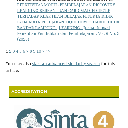
EFEKTIVITAS MODEL PEMBELAJARAN DISCOVERY
LEARNING BERBANTUAN CARD MATCH CIRCLE
TERHADAP KEAKTIFAN BELAJAR PESERTA DIDIK
PADA MATA PELEJARAN FIQIH DI MTS DARUL HUDA
BANDAR LAMPUNG
,
LEARNING : Jurnal Inovasi
Penelitian Pendidikan dan Pembelajaran: Vol. 6 No. 3
(2026)
1
2
3
4
5
6
7
8
9
10
>
>>
You may also
start an advanced similarity search
for this
article.
ACCREDITATION