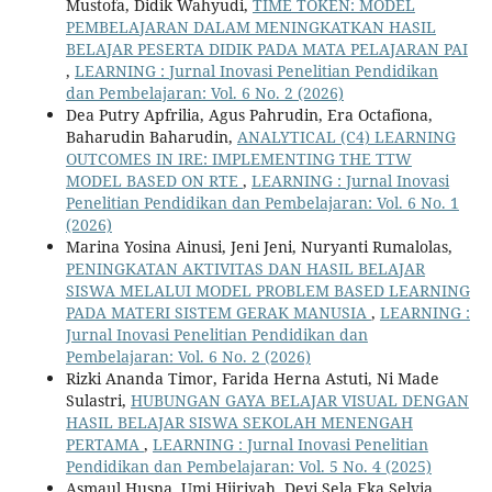
Mustofa, Didik Wahyudi,
TIME TOKEN: MODEL
PEMBELAJARAN DALAM MENINGKATKAN HASIL
BELAJAR PESERTA DIDIK PADA MATA PELAJARAN PAI
,
LEARNING : Jurnal Inovasi Penelitian Pendidikan
dan Pembelajaran: Vol. 6 No. 2 (2026)
Dea Putry Apfrilia, Agus Pahrudin, Era Octafiona,
Baharudin Baharudin,
ANALYTICAL (C4) LEARNING
OUTCOMES IN IRE: IMPLEMENTING THE TTW
MODEL BASED ON RTE
,
LEARNING : Jurnal Inovasi
Penelitian Pendidikan dan Pembelajaran: Vol. 6 No. 1
(2026)
Marina Yosina Ainusi, Jeni Jeni, Nuryanti Rumalolas,
PENINGKATAN AKTIVITAS DAN HASIL BELAJAR
SISWA MELALUI MODEL PROBLEM BASED LEARNING
PADA MATERI SISTEM GERAK MANUSIA
,
LEARNING :
Jurnal Inovasi Penelitian Pendidikan dan
Pembelajaran: Vol. 6 No. 2 (2026)
Rizki Ananda Timor, Farida Herna Astuti, Ni Made
Sulastri,
HUBUNGAN GAYA BELAJAR VISUAL DENGAN
HASIL BELAJAR SISWA SEKOLAH MENENGAH
PERTAMA
,
LEARNING : Jurnal Inovasi Penelitian
Pendidikan dan Pembelajaran: Vol. 5 No. 4 (2025)
Asmaul Husna, Umi Hijriyah, Devi Sela Eka Selvia,