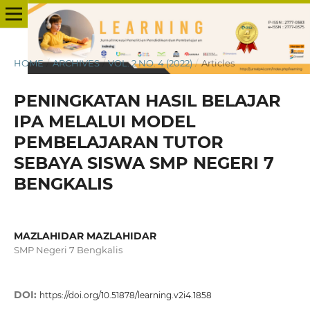
HOME
/
ARCHIVES
/
VOL. 2 NO. 4 (2022)
/
Articles
PENINGKATAN HASIL BELAJAR
IPA MELALUI MODEL
PEMBELAJARAN TUTOR
SEBAYA SISWA SMP NEGERI 7
BENGKALIS
MAZLAHIDAR MAZLAHIDAR
SMP Negeri 7 Bengkalis
DOI:
https://doi.org/10.51878/learning.v2i4.1858