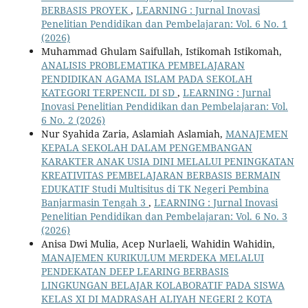
BERBASIS PROYEK
,
LEARNING : Jurnal Inovasi
Penelitian Pendidikan dan Pembelajaran: Vol. 6 No. 1
(2026)
Muhammad Ghulam Saifullah, Istikomah Istikomah,
ANALISIS PROBLEMATIKA PEMBELAJARAN
PENDIDIKAN AGAMA ISLAM PADA SEKOLAH
KATEGORI TERPENCIL DI SD
,
LEARNING : Jurnal
Inovasi Penelitian Pendidikan dan Pembelajaran: Vol.
6 No. 2 (2026)
Nur Syahida Zaria, Aslamiah Aslamiah,
MANAJEMEN
KEPALA SEKOLAH DALAM PENGEMBANGAN
KARAKTER ANAK USIA DINI MELALUI PENINGKATAN
KREATIVITAS PEMBELAJARAN BERBASIS BERMAIN
EDUKATIF Studi Multisitus di TK Negeri Pembina
Banjarmasin Tengah 3
,
LEARNING : Jurnal Inovasi
Penelitian Pendidikan dan Pembelajaran: Vol. 6 No. 3
(2026)
Anisa Dwi Mulia, Acep Nurlaeli, Wahidin Wahidin,
MANAJEMEN KURIKULUM MERDEKA MELALUI
PENDEKATAN DEEP LEARING BERBASIS
LINGKUNGAN BELAJAR KOLABORATIF PADA SISWA
KELAS XI DI MADRASAH ALIYAH NEGERI 2 KOTA