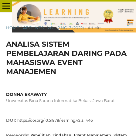
HOME
/
ARCHIVES
/
VOL. 2 NO. 3 (2022)
/
Articles
ANALISA SISTEM
PEMBELAJARAN DARING PADA
MAHASISWA EVENT
MANAJEMEN
DONNA EKAWATY
Universitas Bina Sarana Informatika Bekasi Jawa Barat
DOI:
https://doi.org/10.51878/learning.v2i3.1446
Penelitian Tindakan, Event Manajemen, Sistem
Keywords: