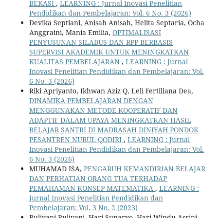
BEKASI
,
LEARNING : Jurnal Inovasi Penelitian
Pendidikan dan Pembelajaran: Vol. 6 No. 3 (2026)
Devika Septiani, Anisah Anisah, Helita Septaria, Ocha
Anggraini, Mania Emilia,
OPTIMALISASI
PENYUSUNAN SILABUS DAN RPP BERBASIS
SUPERVISI AKADEMIK UNTUK MENINGKATKAN
KUALITAS PEMBELAJARAN
,
LEARNING : Jurnal
Inovasi Penelitian Pendidikan dan Pembelajaran: Vol.
6 No. 3 (2026)
Riki Apriyanto, Ikhwan Aziz Q, Leli Fertiliana Dea,
DINAMIKA PEMBELAJARAN DENGAN
MENGGUNAKAN METODE KOOPERATIF DAN
ADAPTIF DALAM UPAYA MENINGKATKAN HASIL
BELAJAR SANTRI DI MADRASAH DINIYAH PONDOK
PESANTREN NURUL QODIRI
,
LEARNING : Jurnal
Inovasi Penelitian Pendidikan dan Pembelajaran: Vol.
6 No. 3 (2026)
MUHAMAD ISA,
PENGARUH KEMANDIRIAN BELAJAR
DAN PERHATIAN ORANG TUA TERHADAP
PEMAHAMAN KONSEP MATEMATIKA
,
LEARNING :
Jurnal Inovasi Penelitian Pendidikan dan
Pembelajaran: Vol. 3 No. 2 (2023)
Ruliyani Ruliyani, Hari Sunaryo, Hari Windu Asrini,