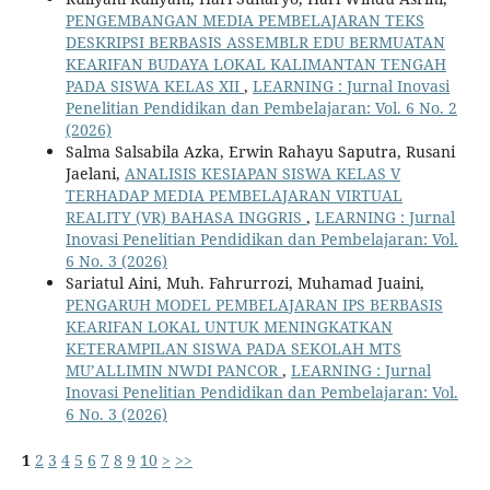
PENGEMBANGAN MEDIA PEMBELAJARAN TEKS
DESKRIPSI BERBASIS ASSEMBLR EDU BERMUATAN
KEARIFAN BUDAYA LOKAL KALIMANTAN TENGAH
PADA SISWA KELAS XII
,
LEARNING : Jurnal Inovasi
Penelitian Pendidikan dan Pembelajaran: Vol. 6 No. 2
(2026)
Salma Salsabila Azka, Erwin Rahayu Saputra, Rusani
Jaelani,
ANALISIS KESIAPAN SISWA KELAS V
TERHADAP MEDIA PEMBELAJARAN VIRTUAL
REALITY (VR) BAHASA INGGRIS
,
LEARNING : Jurnal
Inovasi Penelitian Pendidikan dan Pembelajaran: Vol.
6 No. 3 (2026)
Sariatul Aini, Muh. Fahrurrozi, Muhamad Juaini,
PENGARUH MODEL PEMBELAJARAN IPS BERBASIS
KEARIFAN LOKAL UNTUK MENINGKATKAN
KETERAMPILAN SISWA PADA SEKOLAH MTS
MU’ALLIMIN NWDI PANCOR
,
LEARNING : Jurnal
Inovasi Penelitian Pendidikan dan Pembelajaran: Vol.
6 No. 3 (2026)
1
2
3
4
5
6
7
8
9
10
>
>>