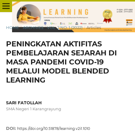
HOME
/
ARCHIVES
/
VOL. 2 NO. 1 (2022)
/
Articles
PENINGKATAN AKTIFITAS
PEMBELAJARAN SEJARAH DI
MASA PANDEMI COVID-19
MELALUI MODEL BLENDED
LEARNING
SARI FATOLLAH
SMA Negeri 1 Karangrayung
DOI:
https://doi.org/10.51878/learning.v2i1.1010