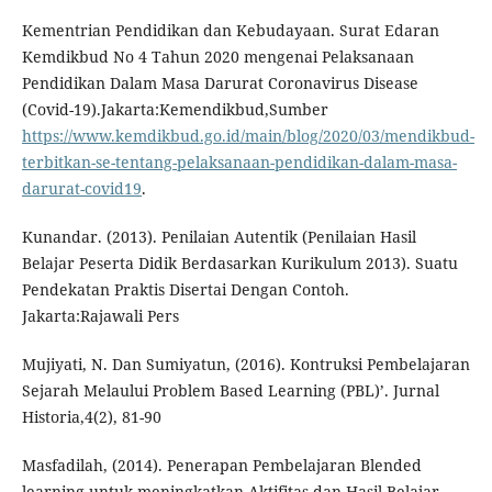
Kementrian Pendidikan dan Kebudayaan. Surat Edaran
Kemdikbud No 4 Tahun 2020 mengenai Pelaksanaan
Pendidikan Dalam Masa Darurat Coronavirus Disease
(Covid-19).Jakarta:Kemendikbud,Sumber
https://www.kemdikbud.go.id/main/blog/2020/03/mendikbud-
terbitkan-se-tentang-pelaksanaan-pendidikan-dalam-masa-
darurat-covid19
.
Kunandar. (2013). Penilaian Autentik (Penilaian Hasil
Belajar Peserta Didik Berdasarkan Kurikulum 2013). Suatu
Pendekatan Praktis Disertai Dengan Contoh.
Jakarta:Rajawali Pers
Mujiyati, N. Dan Sumiyatun, (2016). Kontruksi Pembelajaran
Sejarah Melaului Problem Based Learning (PBL)’. Jurnal
Historia,4(2), 81-90
Masfadilah, (2014). Penerapan Pembelajaran Blended
learning untuk meningkatkan Aktifitas dan Hasil Belajar