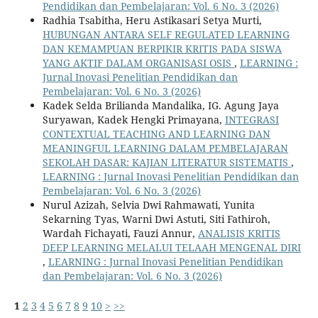
Pendidikan dan Pembelajaran: Vol. 6 No. 3 (2026)
Radhia Tsabitha, Heru Astikasari Setya Murti,
HUBUNGAN ANTARA SELF REGULATED LEARNING
DAN KEMAMPUAN BERPIKIR KRITIS PADA SISWA
YANG AKTIF DALAM ORGANISASI OSIS
,
LEARNING :
Jurnal Inovasi Penelitian Pendidikan dan
Pembelajaran: Vol. 6 No. 3 (2026)
Kadek Selda Brilianda Mandalika, IG. Agung Jaya
Suryawan, Kadek Hengki Primayana,
INTEGRASI
CONTEXTUAL TEACHING AND LEARNING DAN
MEANINGFUL LEARNING DALAM PEMBELAJARAN
SEKOLAH DASAR: KAJIAN LITERATUR SISTEMATIS
,
LEARNING : Jurnal Inovasi Penelitian Pendidikan dan
Pembelajaran: Vol. 6 No. 3 (2026)
Nurul Azizah, Selvia Dwi Rahmawati, Yunita
Sekarning Tyas, Warni Dwi Astuti, Siti Fathiroh,
Wardah Fichayati, Fauzi Annur,
ANALISIS KRITIS
DEEP LEARNING MELALUI TELAAH MENGENAL DIRI
,
LEARNING : Jurnal Inovasi Penelitian Pendidikan
dan Pembelajaran: Vol. 6 No. 3 (2026)
1
2
3
4
5
6
7
8
9
10
>
>>