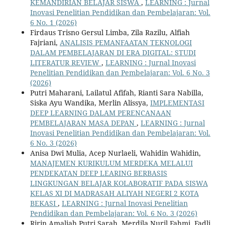
KEMANDIRIAN BELAJAR SISWA
,
LEARNING : Jurnal
Inovasi Penelitian Pendidikan dan Pembelajaran: Vol.
6 No. 1 (2026)
Firdaus Trisno Gersul Limba, Zila Razilu, Alfiah
Fajriani,
ANALISIS PEMANFAATAN TEKNOLOGI
DALAM PEMBELAJARAN DI ERA DIGITAL: STUDI
LITERATUR REVIEW
,
LEARNING : Jurnal Inovasi
Penelitian Pendidikan dan Pembelajaran: Vol. 6 No. 3
(2026)
Putri Maharani, Lailatul Afifah, Rianti Sara Nabilla,
Siska Ayu Wandika, Merlin Alissya,
IMPLEMENTASI
DEEP LEARNING DALAM PERENCANAAN
PEMBELAJARAN MASA DEPAN
,
LEARNING : Jurnal
Inovasi Penelitian Pendidikan dan Pembelajaran: Vol.
6 No. 3 (2026)
Anisa Dwi Mulia, Acep Nurlaeli, Wahidin Wahidin,
MANAJEMEN KURIKULUM MERDEKA MELALUI
PENDEKATAN DEEP LEARING BERBASIS
LINGKUNGAN BELAJAR KOLABORATIF PADA SISWA
KELAS XI DI MADRASAH ALIYAH NEGERI 2 KOTA
BEKASI
,
LEARNING : Jurnal Inovasi Penelitian
Pendidikan dan Pembelajaran: Vol. 6 No. 3 (2026)
Ririn Amaliah Putri Sarah, Merdila Nuril Fahmi, Fadli