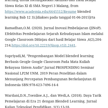
Siswa Kelas XI di SMA Negeri 3 Malang, from
https://www.academia.edu/6645512/Resume
blended
learning Bab 12 3).[diakses pada tanggal 01-06-2015]rta
Ramadhan,O.M. (2020). Jurnal Inovasi Pmbelajaran (JINoP).
Efektivitas Pembelajaran Sejarah Kebudayaan Islam melalui
Google Classroom Ditinjau dari hasil Belajar Siswa ,6(2),204-
214.
https://dol.org/10.22219/Jinop.v1i1.2441
.
Supriyadi,M, ”Pengembangan Model blended learning
Berbasis Geogle Google Classroom Pada Mata Kuliah
Rekayasa Sistem Audio”.Jurnal PROSPENDING Seminar
Nasional LP2M UNM. 2019 Peran Penelitian dalam
Menunjang Percepatan Pembangunan Berkelanjutan di
Indonesia SBN:978-623-7496-14-4
Wardani,D.N.,Toenlioe.A.J., dan Wedi,A. (2018). Daya Tarik
Pemelajaran di Era 21 dengan Blended Learning. Jurnal
Kajian Teknologi Pendidikan ,1(1),13-18.