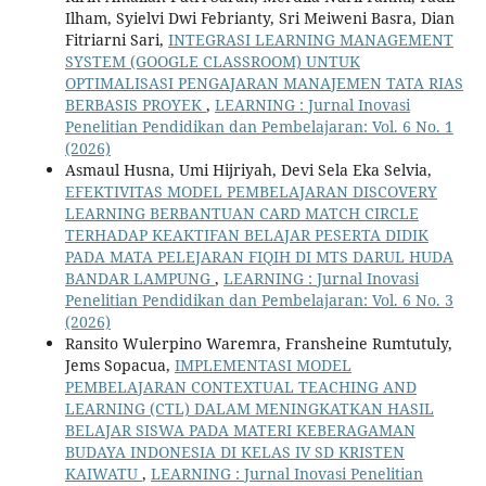
Ilham, Syielvi Dwi Febrianty, Sri Meiweni Basra, Dian
Fitriarni Sari,
INTEGRASI LEARNING MANAGEMENT
SYSTEM (GOOGLE CLASSROOM) UNTUK
OPTIMALISASI PENGAJARAN MANAJEMEN TATA RIAS
BERBASIS PROYEK
,
LEARNING : Jurnal Inovasi
Penelitian Pendidikan dan Pembelajaran: Vol. 6 No. 1
(2026)
Asmaul Husna, Umi Hijriyah, Devi Sela Eka Selvia,
EFEKTIVITAS MODEL PEMBELAJARAN DISCOVERY
LEARNING BERBANTUAN CARD MATCH CIRCLE
TERHADAP KEAKTIFAN BELAJAR PESERTA DIDIK
PADA MATA PELEJARAN FIQIH DI MTS DARUL HUDA
BANDAR LAMPUNG
,
LEARNING : Jurnal Inovasi
Penelitian Pendidikan dan Pembelajaran: Vol. 6 No. 3
(2026)
Ransito Wulerpino Waremra, Fransheine Rumtutuly,
Jems Sopacua,
IMPLEMENTASI MODEL
PEMBELAJARAN CONTEXTUAL TEACHING AND
LEARNING (CTL) DALAM MENINGKATKAN HASIL
BELAJAR SISWA PADA MATERI KEBERAGAMAN
BUDAYA INDONESIA DI KELAS IV SD KRISTEN
KAIWATU
,
LEARNING : Jurnal Inovasi Penelitian