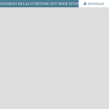
Download
PENINGKATAN MINAT DAN PARTISIPASI BELAJAR SISWA KELAS VIII F SMP NEGERI 1 POGALAN DALAM PEMBELAJARAN IPS-GEOGRAFI MELALUI METODE OUT DOOR STUDY TAHUN PELAJARAN 2014/2015