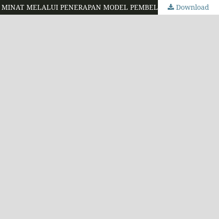
Download
UPAYA MENINGKATKAN MINAT DAN PRESTASI BELAJAR SISWA PADA MATERI JARINGAN MATA PELAJARAN BIOLOGI LINTAS MINAT MELALUI PENERAPAN MODEL PEMBELAJARAN MAKE A MATCH