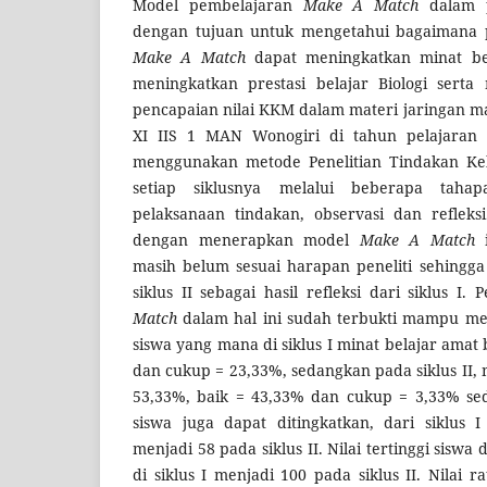
Model pembelajaran
Make A Match
dalam p
dengan tujuan untuk mengetahui bagaimana 
Make A Match
dapat meningkatkan minat bel
meningkatkan prestasi belajar Biologi serta
pencapaian nilai KKM dalam materi jaringan mat
XI IIS 1 MAN Wonogiri di tahun pelajaran 20
menggunakan metode Penelitian Tindakan Kel
setiap siklusnya melalui beberapa tahap
pelaksanaan tindakan, observasi dan refleksi
dengan menerapkan model
Make A Match
masih belum sesuai harapan peneliti sehingga 
siklus II sebagai hasil refleksi dari siklus I
Match
dalam hal ini sudah terbukti mampu me
siswa yang mana di siklus I minat belajar amat
dan cukup = 23,33%, sedangkan pada siklus II, 
53,33%, baik = 43,33% dan cukup = 3,33% sed
siswa juga dapat ditingkatkan, dari siklus I
menjadi 58 pada siklus II. Nilai tertinggi siswa
di siklus I menjadi 100 pada siklus II. Nilai ra