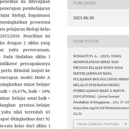
enelitan ini diterapkan
PUBLISHED
penerapan pembelajaran
ajar biologi, bagaimana
2021-06-30
 meningkatkan prosentasi
a pelajaran Biologi kelas
15/2016. Penelitian ini
HOW TO CITE
as dengan 2 siklus yang
an yaitu perencanaan,
. Pada tindakan siklus I
WIDIASTUTI, A. . (2021). UPAYA
MENINGKATKAN MINAT DAN
indikator pencapaiannya
PRESTASI BELAJAR SISWA PADA
perlu ditindak lanjuti ke
MATERI JARINGAN MATA
. Penerapan model
Make A
PELAJARAN BIOLOGI LINTAS MINA
ningkatkan minat belajar
MELALUI PENERAPAN MODEL
 baik = 26,67%, baik = 50%
PEMBELAJARAN MAKE A MATCH .
EDUCATIONAL : Jurnal Inovasi
minat belajar amat baik =
Pendidikan & Pengajaran
,
1
(1), 17–23
angkan prestasi belajar
https://doi.org/10.51878/educational.
 yaitu nilai terendah 43
1i1.51
 dapat ditingkatkan dari 92
More Citation Formats
ta-rata kelas dari siklus I