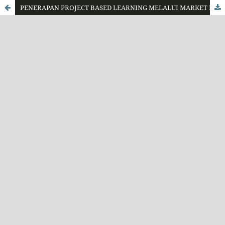
PENERAPAN PROJECT BASED LEARNING MELALUI MARKET DAY UNTUK MENINGKATKAN KREATIVITAS DAN HASIL BELAJAR MATERI KEGIATAN EKONOMI KELAS VII SMP NEGERI 3 KARANGANYAR