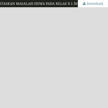
Download
PENGGUNAAN TEKNIK ASSOSIASI BEBAS DAN PLAY THERAPY DALAM KONSELING KELOMPOK UNTUK MEMBANTU MENGENTASKAN MASALAH SISWA PADA KELAS X 1 DI SMAN TEGALOMBO