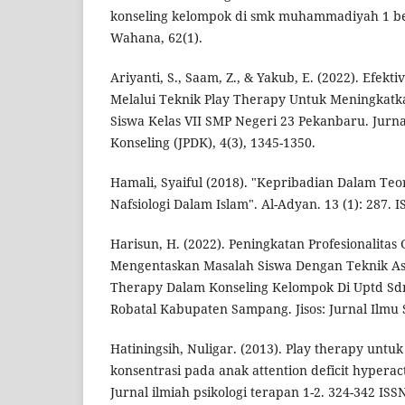
konseling kelompok di smk muhammadiyah 1 be
Wahana, 62(1).
Ariyanti, S., Saam, Z., & Yakub, E. (2022). Efekt
Melalui Teknik Play Therapy Untuk Meningkatk
Siswa Kelas VII SMP Negeri 23 Pekanbaru. Jurn
Konseling (JPDK), 4(3), 1345-1350.
Hamali, Syaiful (2018). "Kepribadian Dalam Te
Nafsiologi Dalam Islam". Al-Adyan. 13 (1): 287. 
Harisun, H. (2022). Peningkatan Profesionalitas
Mengentaskan Masalah Siswa Dengan Teknik Ass
Therapy Dalam Konseling Kelompok Di Uptd Sd
Robatal Kabupaten Sampang. Jisos: Jurnal Ilmu S
Hatiningsih, Nuligar. (2013). Play therapy unt
konsentrasi pada anak attention deficit hyperac
Jurnal ilmiah psikologi terapan 1-2. 324-342 ISS