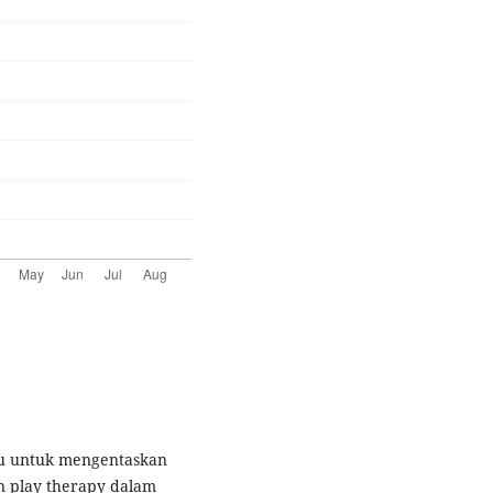
uru untuk mengentaskan
an play therapy dalam