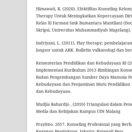
Himawati, R. (2020). Efektifitas Konseling Kelo
Therapy Untuk Meningkatkan Kepercayaan Diri 
Kelas Xi Farmasi Smk Bumantara Muntilan) (Doct
Skripsi, Universitas Muhammadiyah Magelang).
Indriyani, L. (2011). Play therapy: pembelajara
longsor untuk ABK. Bulletin vulkanologi dan ben
Kementerian Pendidikan dan Kebudayaan RI (20
Implementasi Kurikulum 2013 Bimbingan Konsel
Badan Pengembangan Sumber Daya Manusia Pe
Kebudayaan dan Penjaminan Mutu Pendidikan 
dan Kebudayaan.
Mudjia Rahardjo , (2010) Triangulasi dalam Pene
Media dan Kebijakan Kampus UIN Malang
Prayitno. 2017. Konseling Profesional yang Berh
Kegiatan Pendukung. Jakarta: Rajawali Pers