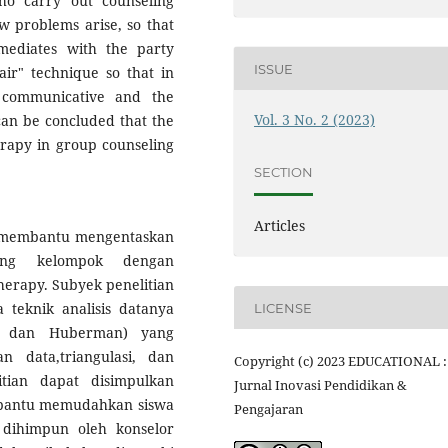
ho carry out counseling
w problems arise, so that
mediates with the party
ISSUE
ir" technique so that in
e communicative and the
Vol. 3 No. 2 (2023)
 can be concluded that the
erapy in group counseling
SECTION
Articles
uk membantu mengentaskan
ling kelompok dengan
herapy. Subyek penelitian
teknik analisis datanya
LICENSE
es dan Huberman) yang
n data,triangulasi, dan
Copyright (c) 2023 EDUCATIONAL :
tian dapat disimpulkan
Jurnal Inovasi Pendidikan &
embantu memudahkan siswa
Pengajaran
dihimpun oleh konselor