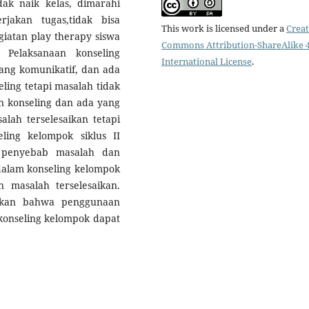
idak naik kelas, dimarahi
jakan tugas,tidak bisa
This work is licensed under a
Creat
giatan play therapy siswa
Commons Attribution-ShareAlike 4
 Pelaksanaan konseling
International License
.
rang komunikatif, dan ada
ling tetapi masalah tidak
n konseling dan ada yang
lah terselesaikan tetapi
ling kelompok siklus II
 penyebab masalah dan
dalam konseling kelompok
 masalah terselesaikan.
ulkan bahwa penggunaan
 konseling kelompok dapat