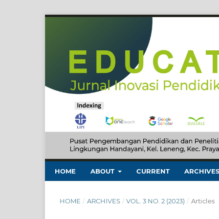
HOME
ABOUT
CURRENT
ARCHIVE
HOME
/
ARCHIVES
/
VOL. 3 NO. 2 (2023)
/
Articles