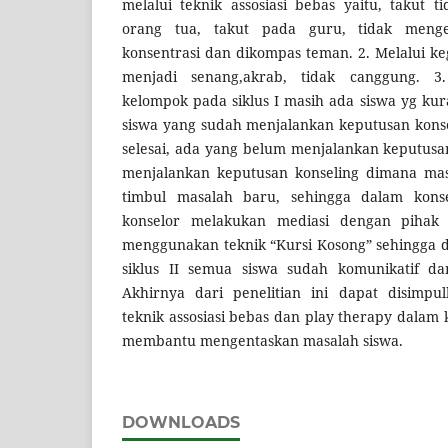
melalui teknik assosiasi bebas yaitu, takut t
orang tua, takut pada guru, tidak menger
konsentrasi dan dikompas teman. 2. Melalui ke
menjadi senang,akrab, tidak canggung. 3.
kelompok pada siklus I masih ada siswa yg ku
siswa yang sudah menjalankan keputusan konse
selesai, ada yang belum menjalankan keputusa
menjalankan keputusan konseling dimana masa
timbul masalah baru, sehingga dalam konse
konselor melakukan mediasi dengan pihak
menggunakan teknik “Kursi Kosong” sehingga 
siklus II semua siswa sudah komunikatif dan
Akhirnya dari penelitian ini dapat disimp
teknik assosiasi bebas dan play therapy dalam
membantu mengentaskan masalah siswa.
DOWNLOADS