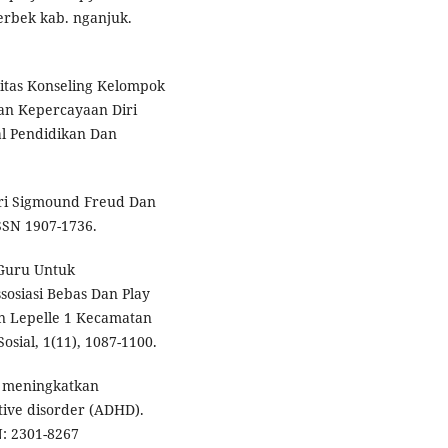
rbek kab. nganjuk.
ivitas Konseling Kelompok
an Kepercayaan Diri
al Pendidikan Dan
ori Sigmound Freud Dan
ISSN 1907-1736.
 Guru Untuk
osiasi Bebas Dan Play
n Lepelle 1 Kecamatan
osial, 1(11), 1087-1100.
uk meningkatkan
tive disorder (ADHD).
N: 2301-8267