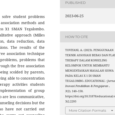
PUBLISHED
2023-06-25
 solve student problems
 association methods and
lass X1 SMAN Tegalombo.
litative approach (Milles
HOW TO CITE
n, data reduction, data
ions. The results of the
TOVIYANI, A. (2023). PENGGUNAAN
ree association technique
TEKNIK ASSOSIASI BEBAS DAN PLA
 problems, problems that
THERAPY DALAM KONSELING
rough the free association
KELOMPOK UNTUK MEMBANTU
MENGENTASKAN MASALAH SISWA
 being scolded by parents,
PADA KELAS X 1 DI SMAN
eing able to concentration
TEGALOMBO.
EDUCATIONAL : Jurna
apy activities students
Inovasi Pendidikan & Pengajaran
,
mplementation of group
3
(2), 140–150.
ho are less communicative,
https://doi.org/10.51878/educational.
3i2.2293
unseling decisions but the
ho have not carried out
More Citation Formats