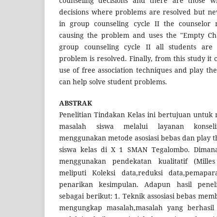
counseling decisions and there are those w
decisions where problems are resolved but ne
in group counseling cycle II the counselor 
causing the problem and uses the "Empty Cha
group counseling cycle II all students ar
problem is resolved. Finally, from this study it
use of free association techniques and play th
can help solve student problems.
ABSTRAK
Penelitian Tindakan Kelas ini bertujuan unt
masalah siswa melalui layanan konse
menggunakan metode asosiasi bebas dan play t
siswa kelas di X 1 SMAN Tegalombo. Dimana 
menggunakan pendekatan kualitatif (Mill
meliputi Koleksi data,reduksi data,pemapara
penarikan kesimpulan. Adapun hasil peneli
sebagai berikut: 1. Teknik assosiasi bebas m
mengungkap masalah,masalah yang berhasil 