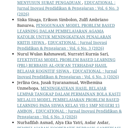
MENYUSUN SURAT PENGADUAN
,
EDUCATIONAL :
Jurnal Inovasi Pendidikan & Pengajaran : Vol. 6 No. 3
(2026)
Siska Sinaga, Erikson Simbolon, Zulfi Ambriano
Banurea,
PENGGUNAAN MODEL PROBLEM BASED
LEARNING DALAM PEMBELAJARAN AGAMA
KATOLIK UNTUK MENINGKATKAN PENALARAN
KRITIS SISWA
,
EDUCATIONAL : Jurnal Inovasi
Pendidikan & Pengajaran : Vol. 6 No. 3 (2026)
Nurul Wulan Rahmawati, Nurratri Kurnia Sari,
EFEKTIVITAS MODEL PROBLEM BASED LEARNING
(PBL) BERBASIS AL-QUR’AN TERHADAP HASIL
BELAJAR KOGNITIF SISWA
,
EDUCATIONAL : Jurnal
Inovasi Pendidikan & Pengajaran : Vol. 6 No. 3 (2026)
Jerlina Gea, Jusak Syaranamual, Welhemina
Unmehopa,
MENINGKATKAN HASIL BELAJAR
LEMPAR TANGKAP DALAM PERMAINAN BOLA KASTI
MELALUI MODEL PEMBELAJARAN PROBLEM BASED
LEARNING PADA SISWA KELAS VII-1 SMP NEGERI 15
AMBON
,
EDUCATIONAL : Jurnal Inovasi Pendidikan &
Pengajaran : Vol. 6 No. 3 (2026)
Nurhafifah Asmad, Alya Eka Yatri, Asdar Asdar,