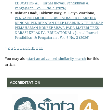
EDUCATIONAL : Jurnal Inovasi Pendidikan &
Pengajaran : Vol. 6 No. 1 (2026)
Bahtiar Fuadi, Fakhrur Rozy, M. Setyo Wardono,
PENGARUH MODEL PROBLEM BASED LEARNING
DENGAN PENDEKATAN DEEP LEARNING TERHADAP
PEMAHAMAN KONSEP SISWA PADA MATERI TEKS
NARASI KELAS IV
,
EDUCATIONAL : Jurnal Inovasi
Pendidikan & Pengajaran : Vol. 6 No. 3 (2026)
1
2
3
4
5
6
7
8
9
10
>
>>
You may also
start an advanced similarity search
for this
article.
ACCREDITATION