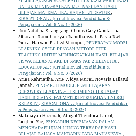
PEMBELAJARAN KOOPERATIF BERBASIS GAMIFIKASI
UNTUK MENINGKATKAN MOTIVASI DAN HASIL
BELAJAR MATEMATIKA: KAJIAN LITERATUR
,
EDUCATIONAL : Jurnal Inovasi Pendidikan &
Pengajaran : Vol. 6 No. 1 (2026)
Rini Natalina Sitanggang, Choms Gary Ganda Tua
Sibarani, Ramdhansyah Ramdhansyah, Pasca Dwi
Putra, Haryani Pratiwi Sitompul,
PENERAPAN MODEL
LEARNING CYCLE DENGAN METODE PEER
TEACHING UNTUK MENINGKATKAN HASIL BELAJAR
SISWA KELAS XI AKL DI SMKS PAB 2 HELVETIA
,
EDUCATIONAL : Jurnal Inovasi Pendidikan &
Pengajaran : Vol. 6 No. 3 (2026)
Arina Rahmatika, Arie Widya Murni, Novaria Lailatul
Jannah,
PENGARUH MODEL PEMBELAJARAN
DISCOVERY LEARNING TERBIMBING TERHADAP
HASIL BELAJAR IPAS MATERI PERUBAHAN ENERGI
KELAS IV
,
EDUCATIONAL : Jurnal Inovasi Pendidikan
& Pengajaran : Vol. 6 No. 3 (2026)
Malahayati Hazimah, Abigail Theodora Tanzil,
Jacqline Yoe,
PENGARUH KECEMASAN DALAM
MENGHADAPI UJIAN LURING TERHADAP HASIL
BELAJAR BAHASA MANDARIN PADA MAHASISWA
,