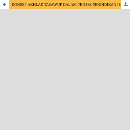
KONSEP AKHLAK TASAWUF DALAM PROSES PENDIDIKAN ISLAM