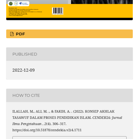
PDF
PUBLISHED
2022-12-09
HOW TO CITE
ILALLAH, M., ALI, M. ., & FAKIH, A. . (2022). KONSEP AKHLAK
TASAWUF DALAM PROSES PENDIDIKAN ISLAM.
CENDEKIA: Jurnal
Ilmu Pengetahuan
,
2
(4), 306–317.
https://doi.org/10.51878/cendekia.v2i4.1711