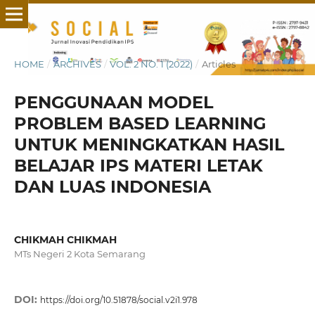
HOME
/
ARCHIVES
/
VOL. 2 NO. 1 (2022)
/
Articles
PENGGUNAAN MODEL
PROBLEM BASED LEARNING
UNTUK MENINGKATKAN HASIL
BELAJAR IPS MATERI LETAK
DAN LUAS INDONESIA
CHIKMAH CHIKMAH
MTs Negeri 2 Kota Semarang
DOI:
https://doi.org/10.51878/social.v2i1.978