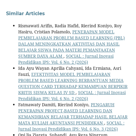
Similar Articles
Rismawati Arifin, Radia Hafid, Rierind Koniyo, Roy
Hasiru, Cristian Polamolo,
PENERAPAN MODEL
PEMBELAJARAN PROBLEM BASED LEARNING (PBL)
DALAM MENINGKATKAN AKTIVITAS DAN HASIL
BELAJAR SISWA PADA MATERI PEMANFAATAN
SUMBER DAYA ALAM
,
SOCIAL : Jurnal Inovasi
Pendidikan IPS: Vol. 6 No. 2 (2026)
Ida Ayu Wayan Aprilia Cahyani, Ida Ermiana, Asri
Fauzi,
EFEKTIVITAS MODEL PEMBELAJARAN
PROBLEM BASED LEARNING BERBANTUAN MEDIA
QUESTION CARD TERHADAP KEMAMPUAN BERPIKIR
KRITIS SISWA KELAS IV SD
,
SOCIAL : Jurnal Inovasi
Pendidikan IPS: Vol. 6 No. 2 (2026)
Fatmawaty Damiti, Rierind Koniyo,
PENGARUH
PENERAPAN PROJECT-BASED LEARNING DAN
KEMANDIRIAN BELAJAR TERHADAP HASIL BELAJAR
MATA KULIAH AKUNTANSI PENDIDIKAN
,
SOCIAL :
Jurnal Inovasi Pendidikan IPS: Vol. 6 No. 3 (2026)
Opi lia Ziareta, Subandi, Ayu Reza Ningrum,