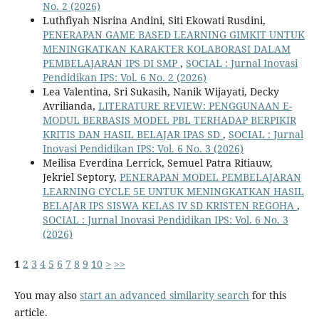
No. 2 (2026)
Luthfiyah Nisrina Andini, Siti Ekowati Rusdini,
PENERAPAN GAME BASED LEARNING GIMKIT UNTUK
MENINGKATKAN KARAKTER KOLABORASI DALAM
PEMBELAJARAN IPS DI SMP
,
SOCIAL : Jurnal Inovasi
Pendidikan IPS: Vol. 6 No. 2 (2026)
Lea Valentina, Sri Sukasih, Nanik Wijayati, Decky
Avrilianda,
LITERATURE REVIEW: PENGGUNAAN E-
MODUL BERBASIS MODEL PBL TERHADAP BERPIKIR
KRITIS DAN HASIL BELAJAR IPAS SD
,
SOCIAL : Jurnal
Inovasi Pendidikan IPS: Vol. 6 No. 3 (2026)
Meilisa Everdina Lerrick, Semuel Patra Ritiauw,
Jekriel Septory,
PENERAPAN MODEL PEMBELAJARAN
LEARNING CYCLE 5E UNTUK MENINGKATKAN HASIL
BELAJAR IPS SISWA KELAS IV SD KRISTEN REGOHA
,
SOCIAL : Jurnal Inovasi Pendidikan IPS: Vol. 6 No. 3
(2026)
1
2
3
4
5
6
7
8
9
10
>
>>
You may also
start an advanced similarity search
for this
article.