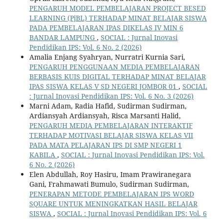
PENGARUH MODEL PEMBELAJARAN PROJECT BESED
LEARNING (PjBL) TERHADAP MINAT BELAJAR SISWA
PADA PEMBELAJARAN IPAS DIKELAS IV MIN 6
BANDAR LAMPUNG
,
SOCIAL : Jurnal Inovasi
Pendidikan IPS: Vol. 6 No. 2 (2026)
Amalia Enjang Syahryan, Nurratri Kurnia Sari,
PENGARUH PENGGUNAAN MEDIA PEMBELAJARAN
BERBASIS KUIS DIGITAL TERHADAP MINAT BELAJAR
IPAS SISWA KELAS V SD NEGERI JOMBOR 01
,
SOCIAL
: Jurnal Inovasi Pendidikan IPS: Vol. 6 No. 3 (2026)
Marni Adam, Radia Hafid, Sudirman Sudirman,
Ardiansyah Ardiansyah, Risca Marsanti Halid,
PENGARUH MEDIA PEMBELAJARAN INTERAKTIF
TERHADAP MOTIVASI BELAJAR SISWA KELAS VII
PADA MATA PELAJARAN IPS DI SMP NEGERI 1
KABILA
,
SOCIAL : Jurnal Inovasi Pendidikan IPS: Vol.
6 No. 2 (2026)
Elen Abdullah, Roy Hasiru, Imam Prawiranegara
Gani, Frahmawati Bumulo, Sudirman Sudirman,
PENERAPAN METODE PEMBELAJARAN IPS WORD
SQUARE UNTUK MENINGKATKAN HASIL BELAJAR
SISWA
,
SOCIAL : Jurnal Inovasi Pendidikan IPS: Vol. 6