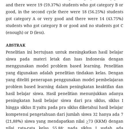
and there were 19 (59.37%) students who got category B or
good, in the second cycle there were 18 (56.25%) students
got category A or very good and there were 14 (43.75%)
students who got category B or good and no students got C
(enough) or D (less).
ABSTRAK
Penelitian ini bertujuan untuk meningkatkan hasil belajar
siswa pada materi letak dan luas Indonesia dengan
menggunakan model problem based learning. Penelitian
yang digunakan adalah penelitian tindakan kelas. Dengan
yang diteliti penerapan penggunakan model pembelajaran
problem based learning dalam peningkatan keaktifan dan
hasil belajar siswa. Hasil penelitian menunjukkan adanya
peningkatan hasil belajar siswa dari pra siklus, siklus I
hingga siklus II yaitu pada pra siklus diketahui hasil belajar
kompetensi pengetahuan dari jumlah siswa 32 hanya ada 7
(21,88%) siswa yang mendapatkan nilai
>
73 (KKM) dengan
nilai rata-rata kelas 55,88; pada siklus I sudah ada