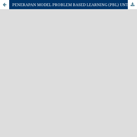
PENERAPAN MODEL PROBLEM BASED LEARNING (PBL) UNTUK MENINGKATKAN KETERAMPILAN BERPIKIR KRITIS SISWA SMP