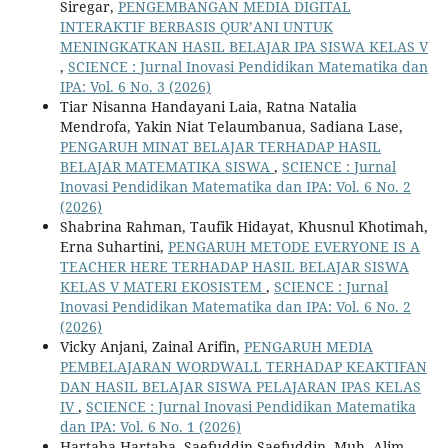
Siregar,
PENGEMBANGAN MEDIA DIGITAL
INTERAKTIF BERBASIS QUR’ANI UNTUK
MENINGKATKAN HASIL BELAJAR IPA SISWA KELAS V
,
SCIENCE : Jurnal Inovasi Pendidikan Matematika dan
IPA: Vol. 6 No. 3 (2026)
Tiar Nisanna Handayani Laia, Ratna Natalia
Mendrofa, Yakin Niat Telaumbanua, Sadiana Lase,
PENGARUH MINAT BELAJAR TERHADAP HASIL
BELAJAR MATEMATIKA SISWA
,
SCIENCE : Jurnal
Inovasi Pendidikan Matematika dan IPA: Vol. 6 No. 2
(2026)
Shabrina Rahman, Taufik Hidayat, Khusnul Khotimah,
Erna Suhartini,
PENGARUH METODE EVERYONE IS A
TEACHER HERE TERHADAP HASIL BELAJAR SISWA
KELAS V MATERI EKOSISTEM
,
SCIENCE : Jurnal
Inovasi Pendidikan Matematika dan IPA: Vol. 6 No. 2
(2026)
Vicky Anjani, Zainal Arifin,
PENGARUH MEDIA
PEMBELAJARAN WORDWALL TERHADAP KEAKTIFAN
DAN HASIL BELAJAR SISWA PELAJARAN IPAS KELAS
IV
,
SCIENCE : Jurnal Inovasi Pendidikan Matematika
dan IPA: Vol. 6 No. 1 (2026)
Hartaba Hartaba, Saefuddin Saefuddin, Muh. Alim