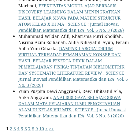
Marhadi,
EFEKTIVITAS MODUL AJAR BERBASIS
DISCOVERY LEARNING DALAM MENINGKATKAN
HASIL BELAJAR SISWA PADA MATERI STRUKTUR
ATOM KELAS X DI MA
,
SCIENCE : Jurnal Inovasi
Pendidikan Matematika dan IPA: Vol. 6 No. 3 (2026)
Muhammad Wildan Afifi, Kharisma Putri Kholifah,
Nisrina Azmi Roihanah, Alifia Nihayatul ‘Ayun, Ferani
Alifia Yuni Giharta,
DAMPAK LABORATORIUM
VIRTUAL TERHADAP PEMAHAMAN KONSEP DAN
HASIL BELAJAR PESERTA DIDIK DALAM
PEMBELAJARAN FISIKA: TINJAUAN BIBLIOMETRIK
DAN SYSTEMATIC LITERATURE REVIEW
,
SCIENCE :
Jurnal Inovasi Pendidikan Matematika dan IPA: Vol. 6
No. 3 (2026)
Yuan Puspita Dewi Anggraeni, Dewi Ghitsatul A’la,
Atika Anggraini,
ANALISIS GAYA BELAJAR SISWA
DALAM MATA PELAJARAN ILMU PENGETAHUAN
ALAM DI KELAS VIII MTS
,
SCIENCE : Jurnal Inovasi
Pendidikan Matematika dan IPA: Vol. 6 No. 3 (2026)
1
2
3
4
5
6
7
8
9
10
>
>>