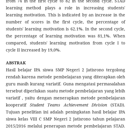
from 74 in the first cycle to 82 in the second cycle. STAD
learning method plays a role in increasing students'
learning motivation. This is indicated by an increase in the
number of scores in the first cycle, the percentage of
students' learning motivation is 62.1%. In the second cycle,
the percentage of learning motivation was 81,1%. When
compared, students' learning motivation from cycle I to
cycle II increased by 19,0%.
ABSTRAK
Hasil belajar IPA siswa SMP Negeri 2 Jatisrono tergolong
rendah karena metode pembelajaran yang diterapkan oleh
guru masih kurang variatif. Guna mengatasi permasalahan
tersebut diperlukan suatu metode pembelajaran yang lebih
variatif , yaitu dengan menerapkan metode pembelajaran
kooperatif
Student Teams Achievement Division
(STAD).
Tujuan penelitian ini adalah peningkatan hasil belajar IPA
siswa kelas VIII C SMP Negeri 2 Jatisrono tahun pelajaran
2015/2016 melalui penerapan metode pembelajaran STAD.