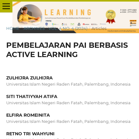
HOME
/
ARCHIVES
/
VOL. 4 NO. 4 (2024)
/
Articles
PEMBELAJARAN PAI BERBASIS
ACTIVE LEARNING
ZULHIJRA ZULHIJRA
Universitas Islam Negeri Raden Fatah, Palembang, Indonesia
SITI THATIYYAH ATIFA
Universitas Islam Negeri Raden Fatah, Palembang, Indonesia
ELFIRA ROMEINITA
Universitas Islam Negeri Raden Fatah, Palembang, Indonesia
RETNO TRI WAHYUNI