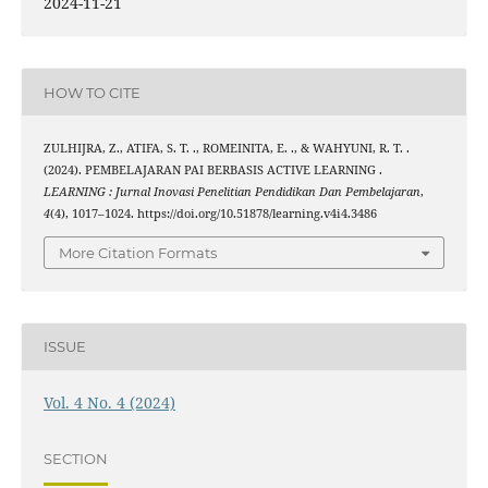
2024-11-21
HOW TO CITE
ZULHIJRA, Z., ATIFA, S. T. ., ROMEINITA, E. ., & WAHYUNI, R. T. .
(2024). PEMBELAJARAN PAI BERBASIS ACTIVE LEARNING .
LEARNING : Jurnal Inovasi Penelitian Pendidikan Dan Pembelajaran
,
4
(4), 1017–1024. https://doi.org/10.51878/learning.v4i4.3486
More Citation Formats
ISSUE
Vol. 4 No. 4 (2024)
SECTION