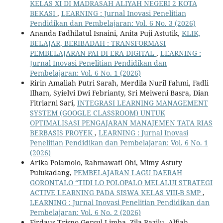
KELAS XI DI MADRASAH ALIYAH NEGERI 2 KOTA
BEKASI
,
LEARNING : Jurnal Inovasi Penelitian
Pendidikan dan Pembelajaran: Vol. 6 No. 3 (2026)
Ananda Fadhilatul Isnaini, Anita Puji Astutik,
KLIK,
BELAJAR, BERIBADAH : TRANSFORMASI
PEMBELAJARAN PAI DI ERA DIGITAL
,
LEARNING :
Jurnal Inovasi Penelitian Pendidikan dan
Pembelajaran: Vol. 6 No. 1 (2026)
Ririn Amaliah Putri Sarah, Merdila Nuril Fahmi, Fadli
Ilham, Syielvi Dwi Febrianty, Sri Meiweni Basra, Dian
Fitriarni Sari,
INTEGRASI LEARNING MANAGEMENT
SYSTEM (GOOGLE CLASSROOM) UNTUK
OPTIMALISASI PENGAJARAN MANAJEMEN TATA RIAS
BERBASIS PROYEK
,
LEARNING : Jurnal Inovasi
Penelitian Pendidikan dan Pembelajaran: Vol. 6 No. 1
(2026)
Arika Polamolo, Rahmawati Ohi, Mimy Astuty
Pulukadang,
PEMBELAJARAN LAGU DAERAH
GORONTALO “TIDI LO POLOPALO MELALUI STRATEGI
ACTIVE LEARNING PADA SISWA KELAS VIII-B SMP
,
LEARNING : Jurnal Inovasi Penelitian Pendidikan dan
Pembelajaran: Vol. 6 No. 2 (2026)
Firdaus Trisno Gersul Limba, Zila Razilu, Alfiah