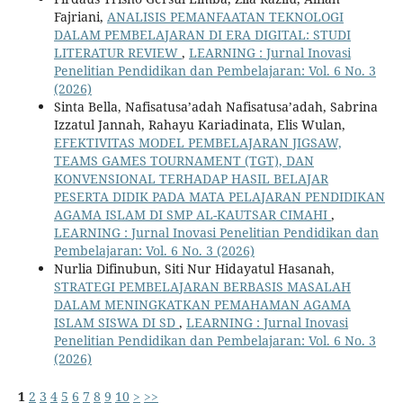
Fajriani,
ANALISIS PEMANFAATAN TEKNOLOGI
DALAM PEMBELAJARAN DI ERA DIGITAL: STUDI
LITERATUR REVIEW
,
LEARNING : Jurnal Inovasi
Penelitian Pendidikan dan Pembelajaran: Vol. 6 No. 3
(2026)
Sinta Bella, Nafisatusa’adah Nafisatusa’adah, Sabrina
Izzatul Jannah, Rahayu Kariadinata, Elis Wulan,
EFEKTIVITAS MODEL PEMBELAJARAN JIGSAW,
TEAMS GAMES TOURNAMENT (TGT), DAN
KONVENSIONAL TERHADAP HASIL BELAJAR
PESERTA DIDIK PADA MATA PELAJARAN PENDIDIKAN
AGAMA ISLAM DI SMP AL-KAUTSAR CIMAHI
,
LEARNING : Jurnal Inovasi Penelitian Pendidikan dan
Pembelajaran: Vol. 6 No. 3 (2026)
Nurlia Difinubun, Siti Nur Hidayatul Hasanah,
STRATEGI PEMBELAJARAN BERBASIS MASALAH
DALAM MENINGKATKAN PEMAHAMAN AGAMA
ISLAM SISWA DI SD
,
LEARNING : Jurnal Inovasi
Penelitian Pendidikan dan Pembelajaran: Vol. 6 No. 3
(2026)
1
2
3
4
5
6
7
8
9
10
>
>>