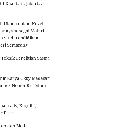
f Kualitatif. Jakarta:
okoh Utama dalam Novel
annya sebagai Materi
m Studi Pendidikan
geri Semarang.
Teknik Penelitian Sastra.
khir Karya Okky Madasari:
Volume 8 Nomor 02 Tahun
a traits, Kognitif,
r Press.
nsep dan Model