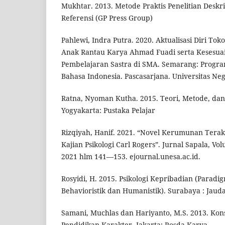
Mukhtar. 2013. Metode Praktis Penelitian Deskriti
Referensi (GP Press Group)
Pahlewi, Indra Putra. 2020. Aktualisasi Diri T
Anak Rantau Karya Ahmad Fuadi serta Kesesuai
Pembelajaran Sastra di SMA. Semarang: Progra
Bahasa Indonesia. Pascasarjana. Universitas Ne
Ratna, Nyoman Kutha. 2015. Teori, Metode, dan 
Yogyakarta: Pustaka Pelajar
Rizqiyah, Hanif. 2021. “Novel Kerumunan Tera
Kajian Psikologi Carl Rogers”. Jurnal Sapala, 
2021 hlm 141—153. ejournal.unesa.ac.id.
Rosyidi, H. 2015. Psikologi Kepribadian (Paradigm
Behavioristik dan Humanistik). Surabaya : Jauda
Samani, Muchlas dan Hariyanto, M.S. 2013. Ko
Pendidikan Karakter. Jakarta: Rosda Karya