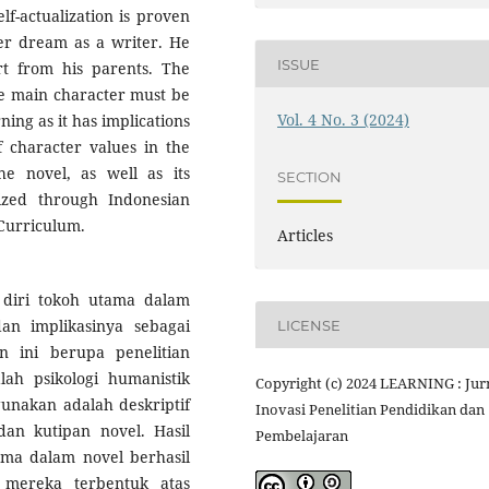
lf-actualization is proven
her dream as a writer. He
ISSUE
ort from his parents. The
the main character must be
Vol. 4 No. 3 (2024)
rning as it has implications
f character values in the
the novel, as well as its
SECTION
ized through Indonesian
 Curriculum.
Articles
i diri tokoh utama dalam
an implikasinya sebagai
LICENSE
n ini berupa penelitian
alah psikologi humanistik
Copyright (c) 2024 LEARNING : Jur
igunakan adalah deskriptif
Inovasi Penelitian Pendidikan dan
dan kutipan novel. Hasil
Pembelajaran
ma dalam novel berhasil
r mereka terbentuk atas