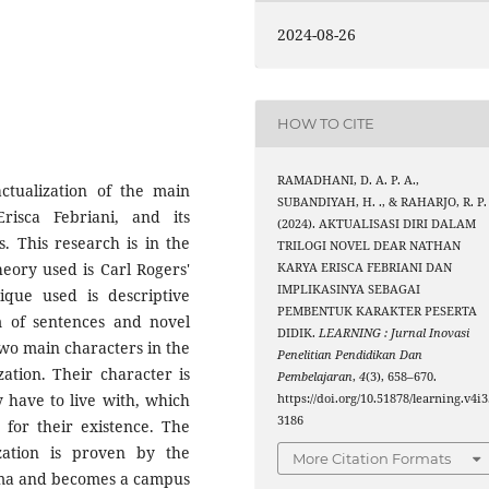
2024-08-26
HOW TO CITE
RAMADHANI, D. A. P. A.,
actualization of the main
SUBANDIYAH, H. ., & RAHARJO, R. P. 
isca Febriani, and its
(2024). AKTUALISASI DIRI DALAM
s. This research is in the
TRILOGI NOVEL DEAR NATHAN
heory used is Carl Rogers'
KARYA ERISCA FEBRIANI DAN
IMPLIKASINYA SEBAGAI
nique used is descriptive
PEMBENTUK KARAKTER PESERTA
m of sentences and novel
DIDIK.
LEARNING : Jurnal Inovasi
two main characters in the
Penelitian Pendidikan Dan
zation. Their character is
Pembelajaran
,
4
(3), 658–670.
 have to live with, which
https://doi.org/10.51878/learning.v4i3
3186
 for their existence. The
ization is proven by the
More Citation Formats
uma and becomes a campus