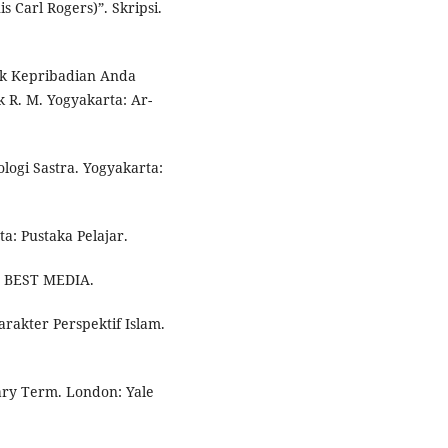
 Carl Rogers)”. Skripsi.
cak Kepribadian Anda
 R. M. Yogyakarta: Ar-
logi Sastra. Yogyakarta:
a: Pustaka Pelajar.
t: BEST MEDIA.
rakter Perspektif Islam.
ary Term. London: Yale