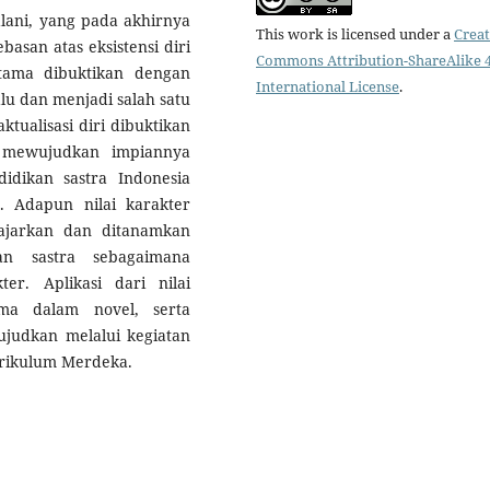
lani, yang pada akhirnya
This work is licensed under a
Creat
san atas eksistensi diri
Commons Attribution-ShareAlike 4
utama dibuktikan dengan
International License
.
lu dan menjadi salah satu
tualisasi diri dibuktikan
 mewujudkan impiannya
idikan sastra Indonesia
 Adapun nilai karakter
iajarkan dan ditanamkan
an sastra sebagaimana
er. Aplikasi dari nilai
ama dalam novel, serta
ujudkan melalui kegiatan
rikulum Merdeka.