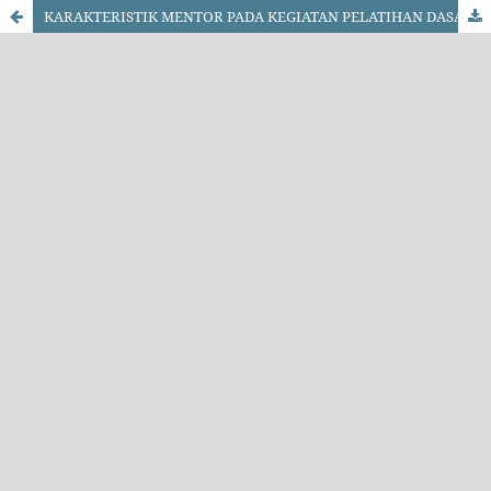
KARAKTERISTIK MENTOR PADA KEGIATAN PELATIHAN DASAR CALON PEGAWAI NEGERI SIPIL CPNS