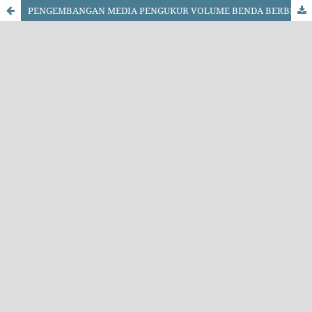
PENGEMBANGAN MEDIA PENGUKUR VOLUME BENDA BERBENTUK TIDAK TERATUR BERBAHAN WADAH MINUMAN BEKAS PADA MASA “PTMT”