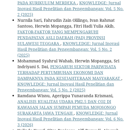
PADA KURIKULUM MERDEKA
,
KNOWLEDGE: Jurnal
Inovasi Hasil Penelitian dan Pengembangan: Vol. 5 No.
2 (2025)
Nurnila Sari, Fahrudin Zain Olilingo, Ivan Rahmat
Santoso, Herwin Mopangga, Fitri Hadi Yulia Akib,
FAKTOR-FAKTOR YANG MEMPENGARUHI
PENDAPATAN ASLI DAERAH (PAD) PROVINSI
SULAWESI TEGGARA
,
KNOWLEDGE: Jurnal Inovasi
Hasil Penelitian dan Pengembangan: Vol. 5 No. 2
(2025)
Mohammad Syahrul Wahab, Herwin Mopangga, Sri
Indriyani S. Dai,
PENGARUH SEKTOR PARIWISATA
TERHADAP PERTUMBUHAN EKONOMI DAN
DAMPAKNYA PADA KESEJAHTERAAN MASYARAKAT
,
KNOWLEDGE: Jurnal Inovasi Hasil Penelitian dan
Pengembangan: Vol. 5 No. 2 (2025)
Ramdana Wisnu, Agerippa Yunaranda Krismani,
ANALISIS KUALITAS UDARA PM2.5 DAN CO2 DI
KAWASAN JALAN SUMPAH PEMUDA MOJOSONGO
SURAKARTA JAWA TENGAH
,
KNOWLEDGE: Jurnal
Inovasi Hasil Penelitian dan Pengembangan: Vol. 6 No.
3 (2026)