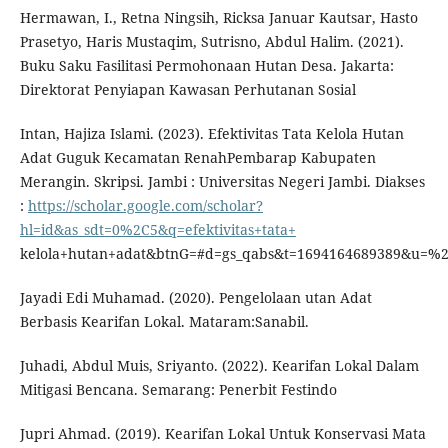
Hermawan, I., Retna Ningsih, Ricksa Januar Kautsar, Hasto
Prasetyo, Haris Mustaqim, Sutrisno, Abdul Halim. (2021).
Buku Saku Fasilitasi Permohonaan Hutan Desa. Jakarta:
Direktorat Penyiapan Kawasan Perhutanan Sosial
Intan, Hajiza Islami. (2023). Efektivitas Tata Kelola Hutan
Adat Guguk Kecamatan RenahPembarap Kabupaten
Merangin. Skripsi. Jambi : Universitas Negeri Jambi. Diakses
:
https://scholar.google.com/scholar?
hl=id&as_sdt=0%2C5&q=efektivitas+tata+
kelola+hutan+adat&btnG=#d=gs_qabs&t=1694164689389&u=%
Jayadi Edi Muhamad. (2020). Pengelolaan utan Adat
Berbasis Kearifan Lokal. Mataram:Sanabil.
Juhadi, Abdul Muis, Sriyanto. (2022). Kearifan Lokal Dalam
Mitigasi Bencana. Semarang: Penerbit Festindo
Jupri Ahmad. (2019). Kearifan Lokal Untuk Konservasi Mata