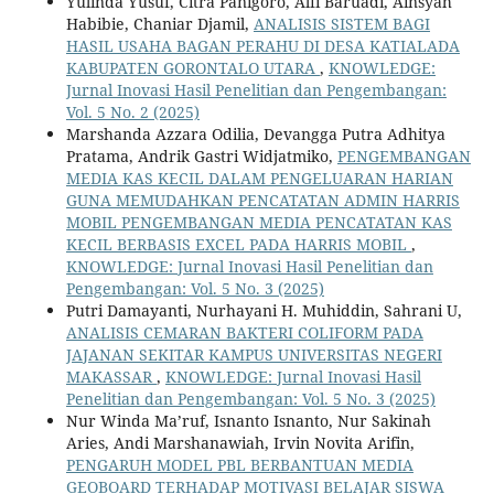
Yulinda Yusuf, Citra Panigoro, Alfi Baruadi, Ainsyah
Habibie, Chaniar Djamil,
ANALISIS SISTEM BAGI
HASIL USAHA BAGAN PERAHU DI DESA KATIALADA
KABUPATEN GORONTALO UTARA
,
KNOWLEDGE:
Jurnal Inovasi Hasil Penelitian dan Pengembangan:
Vol. 5 No. 2 (2025)
Marshanda Azzara Odilia, Devangga Putra Adhitya
Pratama, Andrik Gastri Widjatmiko,
PENGEMBANGAN
MEDIA KAS KECIL DALAM PENGELUARAN HARIAN
GUNA MEMUDAHKAN PENCATATAN ADMIN HARRIS
MOBIL PENGEMBANGAN MEDIA PENCATATAN KAS
KECIL BERBASIS EXCEL PADA HARRIS MOBIL
,
KNOWLEDGE: Jurnal Inovasi Hasil Penelitian dan
Pengembangan: Vol. 5 No. 3 (2025)
Putri Damayanti, Nurhayani H. Muhiddin, Sahrani U,
ANALISIS CEMARAN BAKTERI COLIFORM PADA
JAJANAN SEKITAR KAMPUS UNIVERSITAS NEGERI
MAKASSAR
,
KNOWLEDGE: Jurnal Inovasi Hasil
Penelitian dan Pengembangan: Vol. 5 No. 3 (2025)
Nur Winda Ma’ruf, Isnanto Isnanto, Nur Sakinah
Aries, Andi Marshanawiah, Irvin Novita Arifin,
PENGARUH MODEL PBL BERBANTUAN MEDIA
GEOBOARD TERHADAP MOTIVASI BELAJAR SISWA