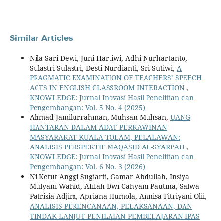
Similar Articles
Nila Sari Dewi, ­Juni Hartiwi, Adhi Nurhartanto,
Sulastri Sulastri, Desti Nurdianti, Sri Sutiwi,
A
PRAGMATIC EXAMINATION OF TEACHERS’ SPEECH
ACTS IN ENGLISH CLASSROOM INTERACTION
,
KNOWLEDGE: Jurnal Inovasi Hasil Penelitian dan
Pengembangan: Vol. 5 No. 4 (2025)
Ahmad Jamilurrahman, Muhsan Muhsan,
UANG
HANTARAN DALAM ADAT PERKAWINAN
MASYARAKAT KUALA TOLAM, PELALAWAN:
ANALISIS PERSPEKTIF MAQĀṢID AL-SYARĪ‘AH
,
KNOWLEDGE: Jurnal Inovasi Hasil Penelitian dan
Pengembangan: Vol. 6 No. 3 (2026)
Ni Ketut Anggi Sugiarti, Gamar Abdullah, Insiya
Mulyani Wahid, Afifah Dwi Cahyani Pautina, Salwa
Patrisia Adjim, Apriana Humola, Annisa Fitriyani Olii,
ANALISIS PERENCANAAN, PELAKSANAAN, DAN
TINDAK LANJUT PENILAIAN PEMBELAJARAN IPAS