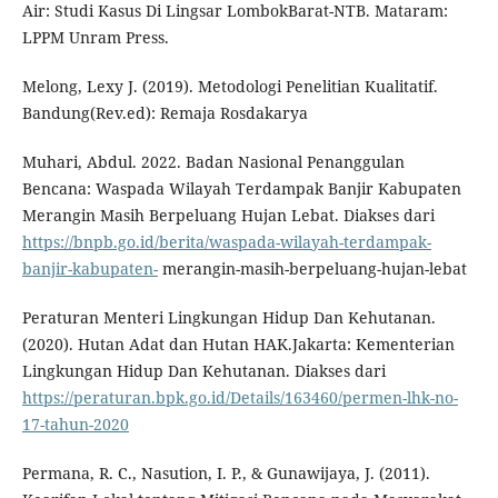
Air: Studi Kasus Di Lingsar LombokBarat-NTB. Mataram:
LPPM Unram Press.
Melong, Lexy J. (2019). Metodologi Penelitian Kualitatif.
Bandung(Rev.ed): Remaja Rosdakarya
Muhari, Abdul. 2022. Badan Nasional Penanggulan
Bencana: Waspada Wilayah Terdampak Banjir Kabupaten
Merangin Masih Berpeluang Hujan Lebat. Diakses dari
https://bnpb.go.id/berita/waspada-wilayah-terdampak-
banjir-kabupaten-
merangin-masih-berpeluang-hujan-lebat
Peraturan Menteri Lingkungan Hidup Dan Kehutanan.
(2020). Hutan Adat dan Hutan HAK.Jakarta: Kementerian
Lingkungan Hidup Dan Kehutanan. Diakses dari
https://peraturan.bpk.go.id/Details/163460/permen-lhk-no-
17-tahun-2020
Permana, R. C., Nasution, I. P., & Gunawijaya, J. (2011).