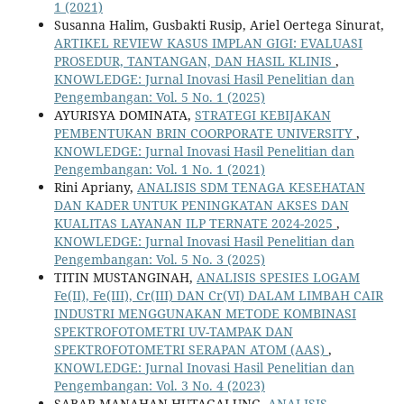
1 (2021)
Susanna Halim, Gusbakti Rusip, Ariel Oertega Sinurat,
ARTIKEL REVIEW KASUS IMPLAN GIGI: EVALUASI
PROSEDUR, TANTANGAN, DAN HASIL KLINIS
,
KNOWLEDGE: Jurnal Inovasi Hasil Penelitian dan
Pengembangan: Vol. 5 No. 1 (2025)
AYURISYA DOMINATA,
STRATEGI KEBIJAKAN
PEMBENTUKAN BRIN COORPORATE UNIVERSITY
,
KNOWLEDGE: Jurnal Inovasi Hasil Penelitian dan
Pengembangan: Vol. 1 No. 1 (2021)
Rini Apriany,
ANALISIS SDM TENAGA KESEHATAN
DAN KADER UNTUK PENINGKATAN AKSES DAN
KUALITAS LAYANAN ILP TERNATE 2024-2025
,
KNOWLEDGE: Jurnal Inovasi Hasil Penelitian dan
Pengembangan: Vol. 5 No. 3 (2025)
TITIN MUSTANGINAH,
ANALISIS SPESIES LOGAM
Fe(II), Fe(III), Cr(III) DAN Cr(VI) DALAM LIMBAH CAIR
INDUSTRI MENGGUNAKAN METODE KOMBINASI
SPEKTROFOTOMETRI UV-TAMPAK DAN
SPEKTROFOTOMETRI SERAPAN ATOM (AAS)
,
KNOWLEDGE: Jurnal Inovasi Hasil Penelitian dan
Pengembangan: Vol. 3 No. 4 (2023)
SABAR MANAHAN HUTAGALUNG,
ANALISIS