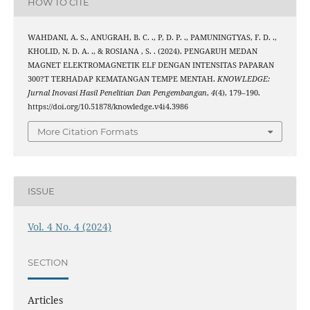
HOW TO CITE
WAHDANI, A. S., ANUGRAH, B. C. ., P, D. P. ., PAMUNINGTYAS, F. D. .,
KHOLID, N. D. A. ., & ROSIANA , S. . (2024). PENGARUH MEDAN
MAGNET ELEKTROMAGNETIK ELF DENGAN INTENSITAS PAPARAN
300?T TERHADAP KEMATANGAN TEMPE MENTAH.
KNOWLEDGE:
Jurnal Inovasi Hasil Penelitian Dan Pengembangan
,
4
(4), 179–190.
https://doi.org/10.51878/knowledge.v4i4.3986
More Citation Formats
ISSUE
Vol. 4 No. 4 (2024)
SECTION
Articles