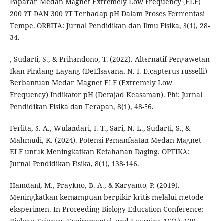
Paparan Medan Magnet Extremely Low Frequency (ELF)
200 ?T DAN 300 ?T Terhadap pH Dalam Proses Fermentasi
Tempe. ORBITA: Jurnal Pendidikan dan Ilmu Fisika, 8(1), 28-
34.
, Sudarti, S., & Prihandono, T. (2022). Alternatif Pengawetan
Ikan Pindang Layang (DeElsavana, N. I. D.capterus russelli)
Berbantuan Medan Magnet ELF (Extremely Low
Frequency) Indikator pH (Derajad Keasaman). Phi: Jurnal
Pendidikan Fisika dan Terapan, 8(1), 48-56.
Ferlita, S. A., Wulandari, I. T., Sari, N. L., Sudarti, S., &
Mahmudi, K. (2024). Potensi Pemanfaatan Medan Magnet
ELF untuk Meningkatkan Ketahanan Daging. OPTIKA:
Jurnal Pendidikan Fisika, 8(1), 138-146.
Hamdani, M., Prayitno, B. A., & Karyanto, P. (2019).
Meningkatkan kemampuan berpikir kritis melalui metode
eksperimen. In Proceeding Biology Education Conference:
Biology, Science, Enviromental, and Learning 16(1), 139-