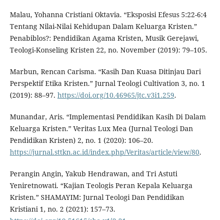
Malau, Yohanna Cristiani Oktavia. “Eksposisi Efesus 5:22-6:4
Tentang Nilai-Nilai Kehidupan Dalam Keluarga Kristen.”
Penabiblos?: Pendidikan Agama Kristen, Musik Gerejawi,
Teologi-Konseling Kristen 22, no. November (2019): 79–105.
Marbun, Rencan Carisma. “Kasih Dan Kuasa Ditinjau Dari
Perspektif Etika Kristen.” Jurnal Teologi Cultivation 3, no. 1
(2019): 88–97.
https://doi.org/10.46965/jtc.v3i1.259
.
Munandar, Aris. “Implementasi Pendidikan Kasih Di Dalam
Keluarga Kristen.” Veritas Lux Mea (Jurnal Teologi Dan
Pendidikan Kristen) 2, no. 1 (2020): 106–20.
https://jurnal.sttkn.ac.id/index.php/Veritas/article/view/80
.
Perangin Angin, Yakub Hendrawan, and Tri Astuti
Yeniretnowati. “Kajian Teologis Peran Kepala Keluarga
Kristen.” SHAMAYIM: Jurnal Teologi Dan Pendidikan
Kristiani 1, no. 2 (2021): 157–73.