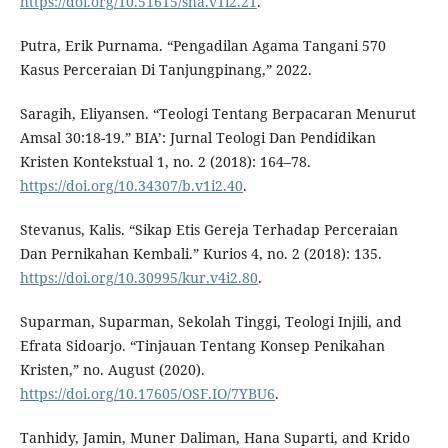
https://doi.org/10.51615/sha.v1i2.21
.
Putra, Erik Purnama. “Pengadilan Agama Tangani 570
Kasus Perceraian Di Tanjungpinang,” 2022.
Saragih, Eliyansen. “Teologi Tentang Berpacaran Menurut
Amsal 30:18-19.” BIA’: Jurnal Teologi Dan Pendidikan
Kristen Kontekstual 1, no. 2 (2018): 164–78.
https://doi.org/10.34307/b.v1i2.40
.
Stevanus, Kalis. “Sikap Etis Gereja Terhadap Perceraian
Dan Pernikahan Kembali.” Kurios 4, no. 2 (2018): 135.
https://doi.org/10.30995/kur.v4i2.80
.
Suparman, Suparman, Sekolah Tinggi, Teologi Injili, and
Efrata Sidoarjo. “Tinjauan Tentang Konsep Penikahan
Kristen,” no. August (2020).
https://doi.org/10.17605/OSF.IO/7YBU6
.
Tanhidy, Jamin, Muner Daliman, Hana Suparti, and Krido