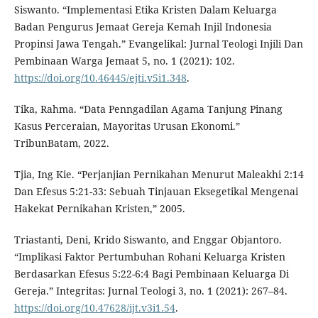
Siswanto. “Implementasi Etika Kristen Dalam Keluarga
Badan Pengurus Jemaat Gereja Kemah Injil Indonesia
Propinsi Jawa Tengah.” Evangelikal: Jurnal Teologi Injili Dan
Pembinaan Warga Jemaat 5, no. 1 (2021): 102.
https://doi.org/10.46445/ejti.v5i1.348
.
Tika, Rahma. “Data Penngadilan Agama Tanjung Pinang
Kasus Perceraian, Mayoritas Urusan Ekonomi.”
TribunBatam, 2022.
Tjia, Ing Kie. “Perjanjian Pernikahan Menurut Maleakhi 2:14
Dan Efesus 5:21-33: Sebuah Tinjauan Eksegetikal Mengenai
Hakekat Pernikahan Kristen,” 2005.
Triastanti, Deni, Krido Siswanto, and Enggar Objantoro.
“Implikasi Faktor Pertumbuhan Rohani Keluarga Kristen
Berdasarkan Efesus 5:22-6:4 Bagi Pembinaan Keluarga Di
Gereja.” Integritas: Jurnal Teologi 3, no. 1 (2021): 267–84.
https://doi.org/10.47628/ijt.v3i1.54
.