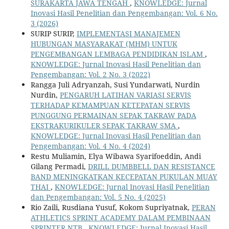
SURAKARTA JAWA TENGAH
,
KNOWLEDGE: Jurnal
Inovasi Hasil Penelitian dan Pengembangan: Vol. 6 No.
3 (2026)
SURIP SURIP,
IMPLEMENTASI MANAJEMEN
HUBUNGAN MASYARAKAT (MHM) UNTUK
PENGEMBANGAN LEMBAGA PENDIDIKAN ISLAM
,
KNOWLEDGE: Jurnal Inovasi Hasil Penelitian dan
Pengembangan: Vol. 2 No. 3 (2022)
Rangga Juli Adryanzah, Susi Yundarwati, Nurdin
Nurdin,
PENGARUH LATIHAN VARIASI SERVIS
TERHADAP KEMAMPUAN KETEPATAN SERVIS
PUNGGUNG PERMAINAN SEPAK TAKRAW PADA
EKSTRAKURIKULER SEPAK TAKRAW SMA
,
KNOWLEDGE: Jurnal Inovasi Hasil Penelitian dan
Pengembangan: Vol. 4 No. 4 (2024)
Restu Muliamin, Elya Wibawa Syarifoeddin, Andi
Gilang Permadi,
DRILL DUMBBELL DAN RESISTANCE
BAND MENINGKATKAN KECEPATAN PUKULAN MUAY
THAI
,
KNOWLEDGE: Jurnal Inovasi Hasil Penelitian
dan Pengembangan: Vol. 5 No. 4 (2025)
Rio Zaili, Rusdiana Yusuf, Kokom Supriyatnak,
PERAN
ATHLETICS SPRINT ACADEMY DALAM PEMBINAAN
SPRINTER NTB
,
KNOWLEDGE: Jurnal Inovasi Hasil