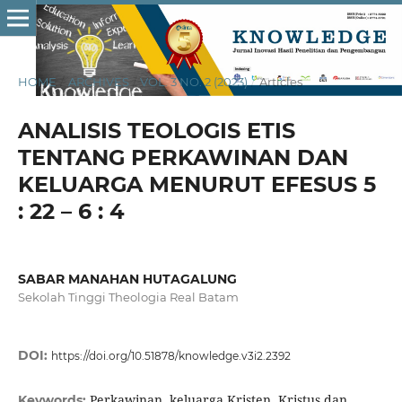
HOME
/
ARCHIVES
/
VOL. 3 NO. 2 (2023)
/
Articles
ANALISIS TEOLOGIS ETIS
TENTANG PERKAWINAN DAN
KELUARGA MENURUT EFESUS 5
: 22 – 6 : 4
SABAR MANAHAN HUTAGALUNG
Sekolah Tinggi Theologia Real Batam
DOI:
https://doi.org/10.51878/knowledge.v3i2.2392
Perkawinan, keluarga Kristen, Kristus dan
Keywords: