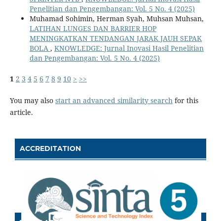
Penelitian dan Pengembangan: Vol. 5 No. 4 (2025)
Muhamad Sohimin, Herman Syah, Muhsan Muhsan,
LATIHAN LUNGES DAN BARRIER HOP
MENINGKATKAN TENDANGAN JARAK JAUH SEPAK
BOLA
,
KNOWLEDGE: Jurnal Inovasi Hasil Penelitian
dan Pengembangan: Vol. 5 No. 4 (2025)
1
2
3
4
5
6
7
8
9
10
>
>>
You may also
start an advanced similarity search
for this
article.
ACCREDITATION