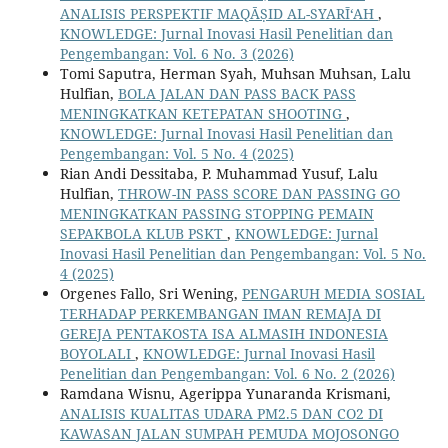
ANALISIS PERSPEKTIF MAQĀṢID AL-SYARĪ‘AH
,
KNOWLEDGE: Jurnal Inovasi Hasil Penelitian dan
Pengembangan: Vol. 6 No. 3 (2026)
Tomi Saputra, Herman Syah, Muhsan Muhsan, Lalu
Hulfian,
BOLA JALAN DAN PASS BACK PASS
MENINGKATKAN KETEPATAN SHOOTING
,
KNOWLEDGE: Jurnal Inovasi Hasil Penelitian dan
Pengembangan: Vol. 5 No. 4 (2025)
Rian Andi Dessitaba, P. Muhammad Yusuf, Lalu
Hulfian,
THROW-IN PASS SCORE DAN PASSING GO
MENINGKATKAN PASSING STOPPING PEMAIN
SEPAKBOLA KLUB PSKT
,
KNOWLEDGE: Jurnal
Inovasi Hasil Penelitian dan Pengembangan: Vol. 5 No.
4 (2025)
Orgenes Fallo, Sri Wening,
PENGARUH MEDIA SOSIAL
TERHADAP PERKEMBANGAN IMAN REMAJA DI
GEREJA PENTAKOSTA ISA ALMASIH INDONESIA
BOYOLALI
,
KNOWLEDGE: Jurnal Inovasi Hasil
Penelitian dan Pengembangan: Vol. 6 No. 2 (2026)
Ramdana Wisnu, Agerippa Yunaranda Krismani,
ANALISIS KUALITAS UDARA PM2.5 DAN CO2 DI
KAWASAN JALAN SUMPAH PEMUDA MOJOSONGO