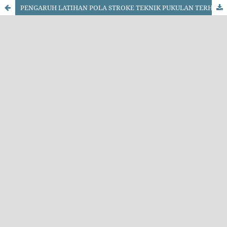
PENGARUH LATIHAN POLA STROKE TEKNIK PUKULAN TERHADAP KEMAMPUAN SMASH BULUTANGKIS PADA PB. TARUNA JAYA PAGUTAN MATARAM