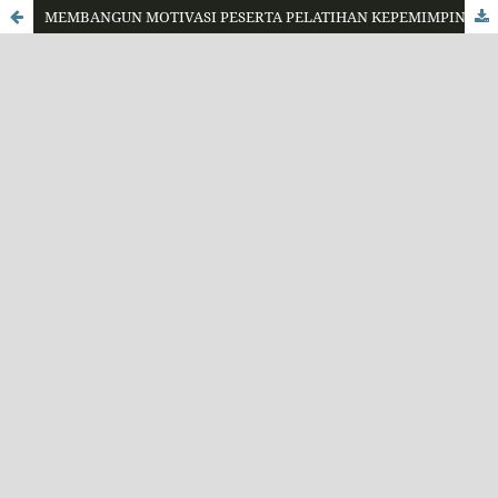
MEMBANGUN MOTIVASI PESERTA PELATIHAN KEPEMIMPINAN ADMINISTRATOR (PKA) MELALUI PEMBIMBINGAN MEMANFAATKAN TEKNOLOGI INFORMASI DAN INFORMASI (TIK)