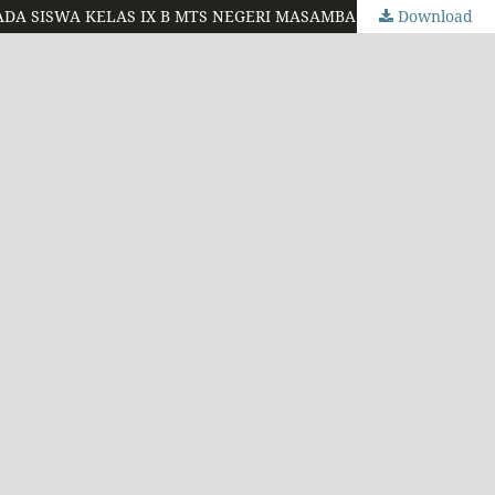
Download
MENINGKATKAN PRESTASI BELAJAR ILMU PENGETAHUAN SOSIAL DENGAN MENERAPKAN MODEL PENGAJARAN TUNTAS PADA SISWA KELAS IX B MTS NEGERI MASAMBA TAHUN PELAJARAN 2015/2016