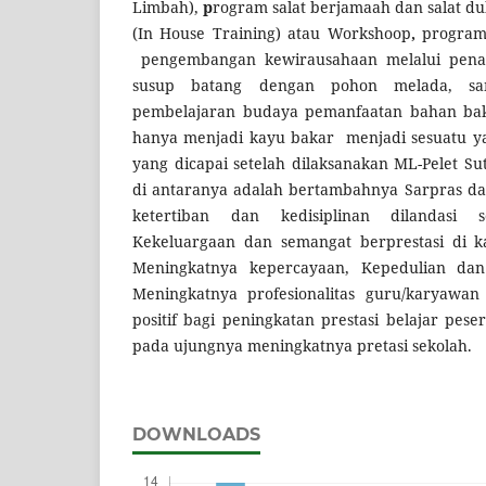
Limbah),
p
rogram salat berjamaah dan salat d
(In House Training) atau Workshoop
,
program
pengembangan kewirausahaan melalui pena
susup batang dengan pohon melada, s
pembelajaran budaya pemanfaatan bahan ba
hanya menjadi kayu bakar menjadi sesuatu yang
yang dicapai setelah dilaksanakan ML-Pelet S
di antaranya adalah bertambahnya Sarpras dan
ketertiban dan kedisiplinan dilandasi 
Kekeluargaan dan semangat berprestasi di k
Meningkatnya kepercayaan, Kepedulian dan 
Meningkatnya profesionalitas guru/karyawa
positif bagi peningkatan prestasi belajar pese
pada ujungnya meningkatnya pretasi sekolah.
DOWNLOADS