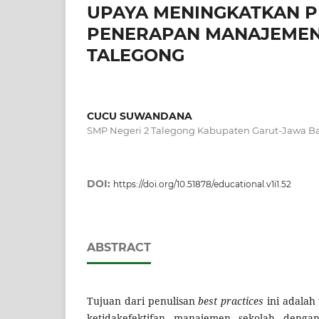
UPAYA MENINGKATKAN P
PENERAPAN MANAJEMEN 
TALEGONG
CUCU SUWANDANA
SMP Negeri 2 Talegong Kabupaten Garut-Jawa Ba
DOI:
https://doi.org/10.51878/educational.v1i1.52
ABSTRACT
Tujuan dari penulisan
best practices
ini adalah
ketidakefektifan manajemen sekolah deng