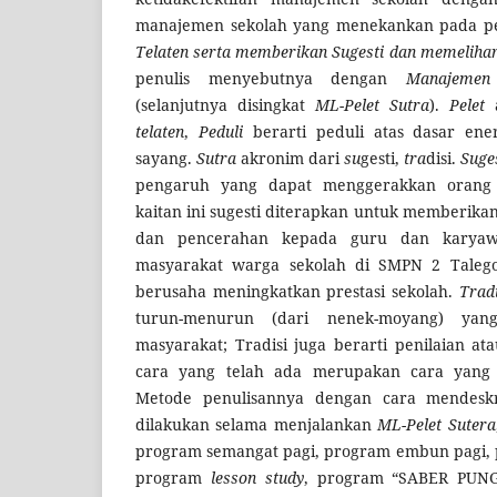
manajemen sekolah yang menekankan pada p
Te
laten
serta memberikan Sugesti dan memelihar
penulis menyebutnya dengan
Manajemen
(selanjutnya disingkat
M
L-Pelet Sutra
).
Pelet
a
telaten
,
Peduli
berarti peduli atas dasar ene
sayang.
S
utra
akronim dari
su
gesti,
tra
disi.
Suge
pengaruh yang dapat menggerakkan orang 
kaitan ini sugesti diterapkan untuk memberik
dan pencerahan kepada guru dan karyawa
masyarakat warga sekolah di SMPN 2 Taleg
berusaha meningkatkan prestasi sekolah.
Trad
turun-menurun (dari nenek-moyang) yan
masyarakat; Tradisi juga berarti penilaian a
cara yang telah ada merupakan cara yang 
Metode penulisannya dengan cara mendeskr
dilakukan selama menjalankan
ML-Pelet Sutera
program semangat pagi, program embun pagi, 
program
lesson study
, program “SABER PUNGL