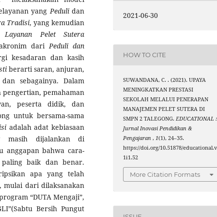
elayanan yang
Peduli
dan
2021-06-30
a Tradisi
, yang kemudian
 Layanan
Pelet Sutera
kronim dari
Peduli
dan
HOW TO CITE
rgi kesadaran dan kasih
sti
berarti saran, anjuran,
dan sebagainya. Dalam
SUWANDANA, C. . (2021). UPAYA
MENINGKATKAN PRESTASI
an pengertian, pemahaman
SEKOLAH MELALUI PENERAPAN
n, peserta didik, dan
MANAJEMEN PELET SUTERA DI
ong untuk bersama-sama
SMPN 2 TALEGONG.
EDUCATIONAL 
isi
adalah adat kebiasaan
Jurnal Inovasi Pendidikan &
g masih dijalankan di
Pengajaran
,
1
(1), 24–35.
https://doi.org/10.51878/educational.
tau anggapan bahwa cara-
1i1.52
paling baik dan benar.
ipsikan apa yang telah
More Citation Formats
, mulai dari dilaksanakan
program “DUTA Mengaji”,
I”(Sabtu Bersih Pungut
ISSUE