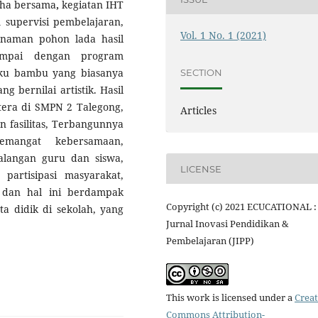
uha bersama
,
kegiatan IHT
 supervisi pembelajaran,
Vol. 1 No. 1 (2021)
naman pohon lada hasil
ampai dengan program
ku bambu yang biasanya
SECTION
 bernilai artistik. Hasil
utera di SMPN 2 Talegong,
Articles
 fasilitas, Terbangunnya
semangat kebersamaan,
alangan guru dan siswa,
LICENSE
partisipasi masyarakat,
n dan hal ini berdampak
Copyright (c) 2021 ECUCATIONAL :
rta didik di sekolah, yang
Jurnal Inovasi Pendidikan &
Pembelajaran (JIPP)
This work is licensed under a
Creat
Commons Attribution-