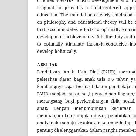
oriented towards holistic development and invo
Pragmatism provides a child-centered appr
education. The foundation of early childhood 
on philosophy and educational theory will be 
that accommodates efforts to optimally enhan
development achievements. It is the duty and r
to optimally stimulate through conducive int
develop holistically.
ABSTRAK
Pendidikan Anak Usia Dini (PAUD) merupa
peletakan dasar bagi anak usia 0-6 tahun y
kembangnya agar berhasil dalam pembelajaran
PAUD menjadi pusat bagi penyediaan lingku
merangsang bagi perkembangan fisik, sosial,
anak. Dengan menumbuhkan kecintaan 
membangun keterampilan dasar, pendidikan an
anak-anak menuju kesuksesan seumur hidup. P
penting diselenggarakan dalam rangka memben