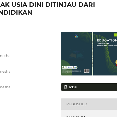
K USIA DINI DITINJAU DARI
ENDIDIKAN
anesha
anesha
PDF
anesha
PUBLISHED