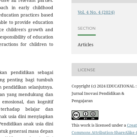
lve all relevant parties.
oach in early childhood
Vol. 4 No. 4 (2024)
education practices based
able to provide education
SECTION
ce children's growth and
esponsibility of education
eractions for children to
Articles
LICENSE
kan pendidikan sebagai
ang penting bagi tumbuh
Copyright (c) 2024 EDUCATIONAL :
 pendidikan selanjutnya.
Jurnal Inovasi Pendidikan &
ngan yang mendukung dan
Pengajaran
 emosional, dan kognitif
terhadap belajar dan
ak usia dini menyiapkan
endidikan anak usia dini
This work is licensed under a
Creat
tuk generasi masa depan
Commons Attribution-ShareAlike 4