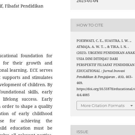
2025-01-04
f, Filsafat Pendidikan
HOW TO CITE
POERWATI, C. E., SUASTRA, I. W. .,
ATMAJA, A. W. T. ., & TIKA, I. N. .
(2025). URGENSI PENDIDIKAN ANA
cational foundation for
USIA DINI DITINJAU DARI
t for their growth and
PERSPEKTIF FILSAFAT PENDIDIKAN 
onal learning. ECE serves
EDUCATIONAL : Jurnal Inovasi
t supports and stimulates
Pendidikan & Pengajaran
,
4
(4), 463–
469.
evelopment of children. By
https://doi.org/10.51878/educational.
oundational skills, early
4i4.4085
lifelong success. Early
More Citation Formats
n order to shape a quality
tion of early childhood
ose for achieving the
hild education must be
ISSUE