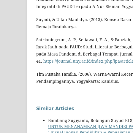
Integratif di PAUD Terpadu A Nur Sleman Yogya
Suyadi, & Ulfah Maulidya. (2013). Konsep Dasa
Remaja Rosdakarya.
Satrianingrum, A. P., Setiawati, F. A., & Fauziah,
Jarak Jauh pada PAUD: Studi Literatur Berbaga
pada Masa Pandemi di Berbagai Tempat. Jurnal P
41.
https://journal.uny.ac.id/index.php/jpa/artic
Tim Pustaka Familia. (2006). Warna-warni Kec
Pendampingannya. Yogyakarta: Kanisius.
Similar Articles
Bambang Sugiyanto, Robingun Suyud El S
UNTUK MENANAMKAN JIWA MANDIRI PA
: Jurnal Inovasi Pendidikan & Pengajaran : 