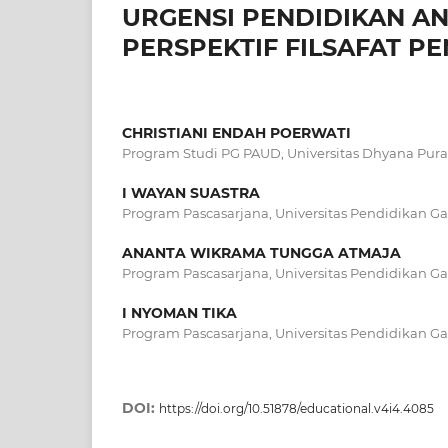
URGENSI PENDIDIKAN ANA
PERSPEKTIF FILSAFAT P
CHRISTIANI ENDAH POERWATI
Program Studi PG PAUD, Universitas Dhyana Pura
I WAYAN SUASTRA
Program Pascasarjana, Universitas Pendidikan G
ANANTA WIKRAMA TUNGGA ATMAJA
Program Pascasarjana, Universitas Pendidikan G
I NYOMAN TIKA
Program Pascasarjana, Universitas Pendidikan G
DOI:
https://doi.org/10.51878/educational.v4i4.4085