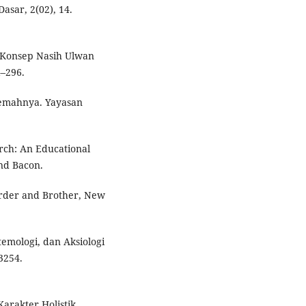
asar, 2(02), 14.
 Konsep Nasih Ulwan
4–296.
jemahnya. Yayasan
earch: An Educational
and Bacon.
Herder and Brother, New
stemologi, dan Aksiologi
3254.
arakter Holistik