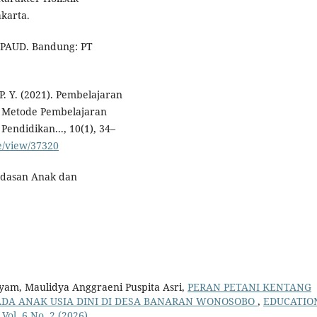
karta.
r PAUD. Bandung: PT
 P. Y. (2021). Pembelajaran
i Metode Pembelajaran
endidikan..., 10(1), 34–
le/view/37320
erdasan Anak dan
yam, Maulidya Anggraeni Puspita Asri,
PERAN PETANI KENTANG
DA ANAK USIA DINI DI DESA BANARAN WONOSOBO
,
EDUCATIO
Vol. 6 No. 2 (2026)