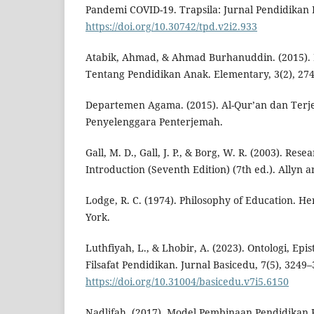
Pandemi COVID-19. Trapsila: Jurnal Pendidikan D
https://doi.org/10.30742/tpd.v2i2.933
Atabik, Ahmad, & Ahmad Burhanuddin. (2015).
Tentang Pendidikan Anak. Elementary, 3(2), 27
Departemen Agama. (2015). Al-Qur’an dan Ter
Penyelenggara Penterjemah.
Gall, M. D., Gall, J. P., & Borg, W. R. (2003). Res
Introduction (Seventh Edition) (7th ed.). Allyn 
Lodge, R. C. (1974). Philosophy of Education. 
York.
Luthfiyah, L., & Lhobir, A. (2023). Ontologi, Epi
Filsafat Pendidikan. Jurnal Basicedu, 7(5), 3249–
https://doi.org/10.31004/basicedu.v7i5.6150
Nadlifah. (2017). Model Pembinaan Pendidikan K