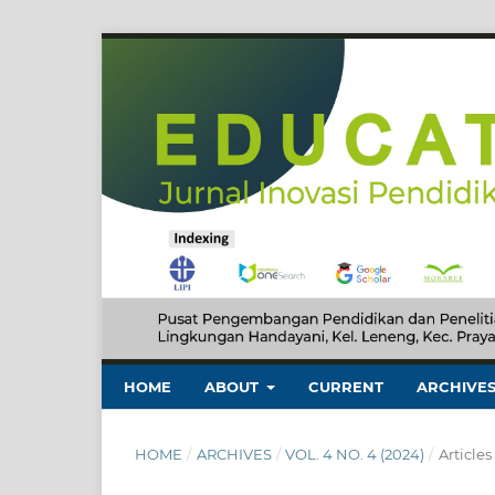
HOME
ABOUT
CURRENT
ARCHIVE
HOME
/
ARCHIVES
/
VOL. 4 NO. 4 (2024)
/
Articles