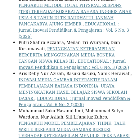
PENGARUH METODE TOTAL PHYSICAL RESPONS
(TPR) TERHADAP KOSAKATA BAHASA INGGRIS ANAK
USIA 4-5 TAHUN DI TK RAUDHATUL JANNAH
PANCAKARYA AJUNG JEMBER
,
EDUCATIONAL :
Jurnal Inovasi Pendidikan & Pengajaran : Vol. 6 No. 3
(2026)
Putri Shafira Azzahra, Meilan Tri Wuryani, Dian
Kusumawati,
PENINGKATAN KETERAMPILAN
BERCERITA MENGGUNAKAN MEDIA BONEKA
TANGAN SISWA KELAS III
,
EDUCATIONAL : Jurnal
Inovasi Pendidikan & Pengajaran : Vol. 6 No. 3 (2026)
Aris Deby Nur Azizah, Basuki Basuki, Nanik Herawati,
INOVASI MEDIA GAMBAR INTERAKTIF DALAM
PEMBELAJARAN BAHASA INDONESIA: UPAYA
MENINGKATKAN HASIL BELAJAR SISWA SEKOLAH
DASAR
,
EDUCATIONAL : Jurnal Inovasi Pendidikan &
Pengajaran : Vol. 6 No. 2 (2026)
Muhammad Saka Hasanul Ilmi, Mohammad Setyo
Wardono, Nur Asitah, Siti Li’anatuz Zuhro,
PENGARUH MODEL PEMBELAJARAN THINK, TALK,
WRITE BERBASIS MEDIA GAMBAR BERSERI
TERHADAP KETERAMPILAN MENULIS TEKS NARASI