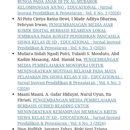
BUNGA PADA ANAK DI TK AL-MUBAROK
KELOMPANGAN AJUNG
,
EDUCATIONAL : Jurnal
Inovasi Pendidikan & Pengajaran : Vol. 6 No. 3 (2026)
Ni Putu Cintya Ratna Dewi, I Made Aditya Dharma,
Febryan Irwan,
PENGEMBANAGAN MEDIA AJAR
KOMIK DIGITAL BERBASIS KEARIFAN LOKAL
JEMBRANA PADA KONSEP PENDIDIKAN PANCASILA
SISWA KELAS III SD
,
EDUCATIONAL : Jurnal Inovasi
Pendidikan & Pengajaran : Vol. 6 No. 3 (2026)
Mutiara Indah Ngadi Putri, Yulanti S. Mooduto, Abd
Kadim Masaong, Abd. Hamid Isa,
PENGEMBANGAN
MEDIA PEMBELAJARAN MONOPOLI UNTUK
MENINGKATKAN MOTIVASI BELAJAR PADA MATA
PELAJARAN IPA SISWA KELAS V SD
,
EDUCATIONAL :
Jurnal Inovasi Pendidikan & Pengajaran : Vol. 6 No. 3
(2026)
Maani Maani, A. Gafar Hidayat, Nurul Uyun, Ita
Fitriati,
PENGEMBANGAN MEDIA PEMBELAJARAN
BERBASIS GUIDED READING UNTUK
MENINGKATKAN KEMAMPUAN MEMBACA KRITIS
SISWA KELAS IV SD
,
EDUCATIONAL : Jurnal Inovasi
Pendidikan & Pengajaran : Vol. 6 No. 3 (2026)
Dian Hafifah, Ianatuz Zahro, Rizki Sevi Triana,