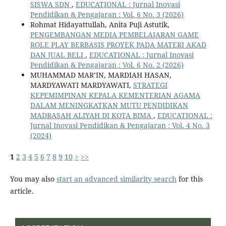
SISWA SDN
,
EDUCATIONAL : Jurnal Inovasi
Pendidikan & Pengajaran : Vol. 6 No. 3 (2026)
Rohmat Hidayattullah, Anita Puji Astutik,
PENGEMBANGAN MEDIA PEMBELAJARAN GAME
ROLE PLAY BERBASIS PROYEK PADA MATERI AKAD
DAN JUAL BELI
,
EDUCATIONAL : Jurnal Inovasi
Pendidikan & Pengajaran : Vol. 6 No. 2 (2026)
MUHAMMAD MAR’IN, MARDIAH HASAN,
MARDYAWATI MARDYAWATI,
STRATEGI
KEPEMIMPINAN KEPALA KEMENTERIAN AGAMA
DALAM MENINGKATKAN MUTU PENDIDIKAN
MADRASAH ALIYAH DI KOTA BIMA
,
EDUCATIONAL :
Jurnal Inovasi Pendidikan & Pengajaran : Vol. 4 No. 3
(2024)
1
2
3
4
5
6
7
8
9
10
>
>>
You may also
start an advanced similarity search
for this
article.