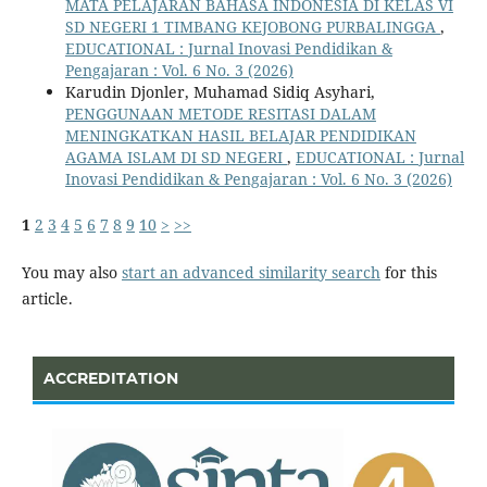
MATA PELAJARAN BAHASA INDONESIA DI KELAS VI
SD NEGERI 1 TIMBANG KEJOBONG PURBALINGGA
,
EDUCATIONAL : Jurnal Inovasi Pendidikan &
Pengajaran : Vol. 6 No. 3 (2026)
Karudin Djonler, Muhamad Sidiq Asyhari,
PENGGUNAAN METODE RESITASI DALAM
MENINGKATKAN HASIL BELAJAR PENDIDIKAN
AGAMA ISLAM DI SD NEGERI
,
EDUCATIONAL : Jurnal
Inovasi Pendidikan & Pengajaran : Vol. 6 No. 3 (2026)
1
2
3
4
5
6
7
8
9
10
>
>>
You may also
start an advanced similarity search
for this
article.
ACCREDITATION