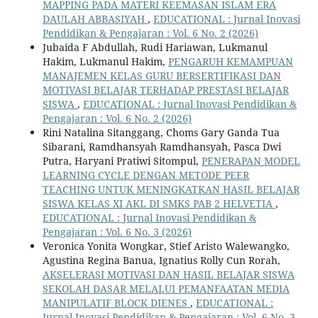
MAPPING PADA MATERI KEEMASAN ISLAM ERA
DAULAH ABBASIYAH
,
EDUCATIONAL : Jurnal Inovasi
Pendidikan & Pengajaran : Vol. 6 No. 2 (2026)
Jubaida F Abdullah, Rudi Hariawan, Lukmanul
Hakim, Lukmanul Hakim,
PENGARUH KEMAMPUAN
MANAJEMEN KELAS GURU BERSERTIFIKASI DAN
MOTIVASI BELAJAR TERHADAP PRESTASI BELAJAR
SISWA
,
EDUCATIONAL : Jurnal Inovasi Pendidikan &
Pengajaran : Vol. 6 No. 2 (2026)
Rini Natalina Sitanggang, Choms Gary Ganda Tua
Sibarani, Ramdhansyah Ramdhansyah, Pasca Dwi
Putra, Haryani Pratiwi Sitompul,
PENERAPAN MODEL
LEARNING CYCLE DENGAN METODE PEER
TEACHING UNTUK MENINGKATKAN HASIL BELAJAR
SISWA KELAS XI AKL DI SMKS PAB 2 HELVETIA
,
EDUCATIONAL : Jurnal Inovasi Pendidikan &
Pengajaran : Vol. 6 No. 3 (2026)
Veronica Yonita Wongkar, Stief Aristo Walewangko,
Agustina Regina Banua, Ignatius Rolly Cun Rorah,
AKSELERASI MOTIVASI DAN HASIL BELAJAR SISWA
SEKOLAH DASAR MELALUI PEMANFAATAN MEDIA
MANIPULATIF BLOCK DIENES
,
EDUCATIONAL :
Jurnal Inovasi Pendidikan & Pengajaran : Vol. 6 No. 3