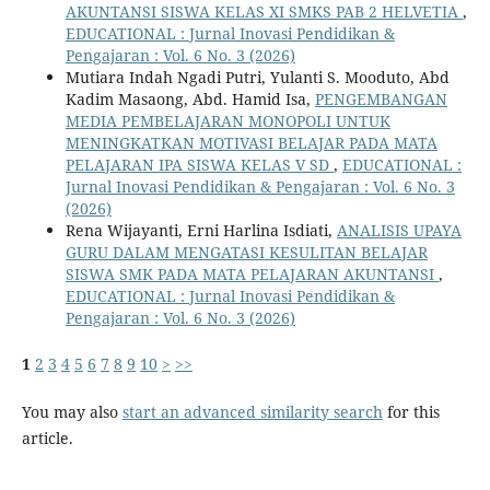
AKUNTANSI SISWA KELAS XI SMKS PAB 2 HELVETIA
,
EDUCATIONAL : Jurnal Inovasi Pendidikan &
Pengajaran : Vol. 6 No. 3 (2026)
Mutiara Indah Ngadi Putri, Yulanti S. Mooduto, Abd
Kadim Masaong, Abd. Hamid Isa,
PENGEMBANGAN
MEDIA PEMBELAJARAN MONOPOLI UNTUK
MENINGKATKAN MOTIVASI BELAJAR PADA MATA
PELAJARAN IPA SISWA KELAS V SD
,
EDUCATIONAL :
Jurnal Inovasi Pendidikan & Pengajaran : Vol. 6 No. 3
(2026)
Rena Wijayanti, Erni Harlina Isdiati,
ANALISIS UPAYA
GURU DALAM MENGATASI KESULITAN BELAJAR
SISWA SMK PADA MATA PELAJARAN AKUNTANSI
,
EDUCATIONAL : Jurnal Inovasi Pendidikan &
Pengajaran : Vol. 6 No. 3 (2026)
1
2
3
4
5
6
7
8
9
10
>
>>
You may also
start an advanced similarity search
for this
article.