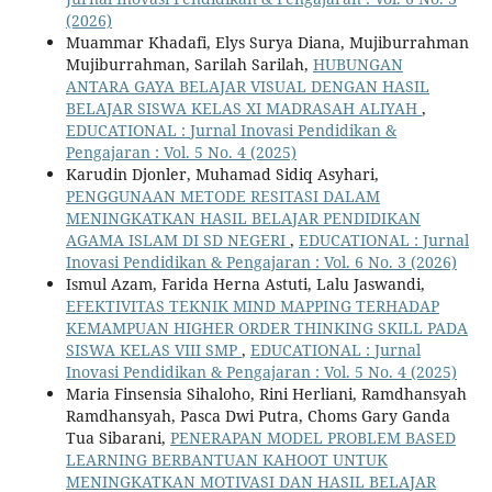
(2026)
Muammar Khadafi, Elys Surya Diana, Mujiburrahman
Mujiburrahman, Sarilah Sarilah,
HUBUNGAN
ANTARA GAYA BELAJAR VISUAL DENGAN HASIL
BELAJAR SISWA KELAS XI MADRASAH ALIYAH
,
EDUCATIONAL : Jurnal Inovasi Pendidikan &
Pengajaran : Vol. 5 No. 4 (2025)
Karudin Djonler, Muhamad Sidiq Asyhari,
PENGGUNAAN METODE RESITASI DALAM
MENINGKATKAN HASIL BELAJAR PENDIDIKAN
AGAMA ISLAM DI SD NEGERI
,
EDUCATIONAL : Jurnal
Inovasi Pendidikan & Pengajaran : Vol. 6 No. 3 (2026)
Ismul Azam, Farida Herna Astuti, Lalu Jaswandi,
EFEKTIVITAS TEKNIK MIND MAPPING TERHADAP
KEMAMPUAN HIGHER ORDER THINKING SKILL PADA
SISWA KELAS VIII SMP
,
EDUCATIONAL : Jurnal
Inovasi Pendidikan & Pengajaran : Vol. 5 No. 4 (2025)
Maria Finsensia Sihaloho, Rini Herliani, Ramdhansyah
Ramdhansyah, Pasca Dwi Putra, Choms Gary Ganda
Tua Sibarani,
PENERAPAN MODEL PROBLEM BASED
LEARNING BERBANTUAN KAHOOT UNTUK
MENINGKATKAN MOTIVASI DAN HASIL BELAJAR