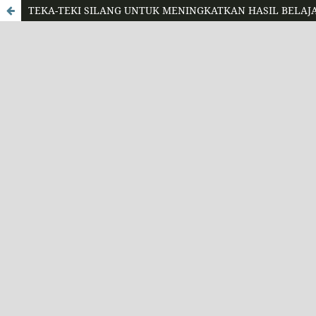
TEKA-TEKI SILANG UNTUK MENINGKATKAN HASIL BELAJA