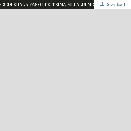
Download
MENINGKATKAN HASIL BELAJAR BAHASA INGGRIS PADA KETERAMPILAN SPEAKING MATERI MONOLOG DESCRIPTIVE LISAN SEDERHANA YANG BERTERIMA MELALUI MODEL PROJECT BASED LEARNING