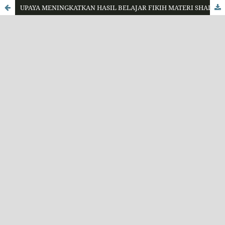
UPAYA MENINGKATKAN HASIL BELAJAR FIKIH MATERI SHALAT JENAZAH MELALUI METODE SMALL GROUP DISCUSSION DAN PRAKTIK UNJUK KERJA PADA SISWA KELAS X KA MAN 2 KOTA CILEGON